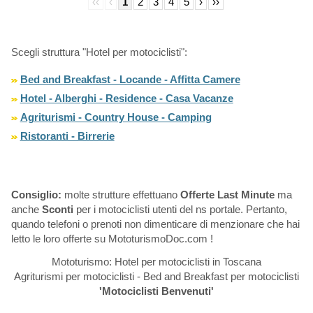
‹‹
‹
1
2
3
4
5
›
››
Scegli struttura "Hotel per motociclisti":
Bed and Breakfast - Locande - Affitta Camere
Hotel - Alberghi - Residence - Casa Vacanze
Agriturismi - Country House - Camping
Ristoranti - Birrerie
Consiglio:
molte strutture effettuano
Offerte Last Minute
ma
anche
Sconti
per i motociclisti utenti del ns portale. Pertanto,
quando telefoni o prenoti non dimenticare di menzionare che hai
letto le loro offerte su MototurismoDoc.com !
Mototurismo: Hotel per motociclisti in Toscana
Agriturismi per motociclisti - Bed and Breakfast per motociclisti
'Motociclisti Benvenuti'