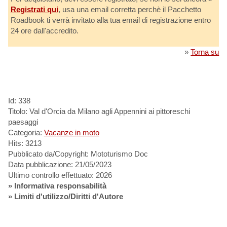
Registrati qui
, usa una email corretta perchè il Pacchetto
Roadbook ti verrà invitato alla tua email di registrazione entro
24 ore dall'accredito.
»
Torna su
Id: 338
Titolo: Val d'Orcia da Milano agli Appennini ai pittoreschi
paesaggi
Categoria:
Vacanze in moto
Hits: 3213
Pubblicato da/Copyright: Mototurismo Doc
Data pubblicazione: 21/05/2023
Ultimo controllo effettuato: 2026
»
Informativa responsabilità
» Limiti d'utilizzo/Diritti d'Autore