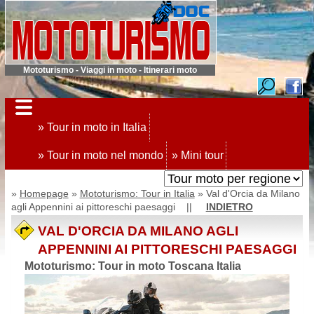
Mototurismo - Viaggi in moto - Itinerari moto
» Tour in moto in Italia
» Tour in moto nel mondo
» Mini tour
»
Homepage
»
Mototurismo: Tour in Italia
» Val d'Orcia da Milano
agli Appennini ai pittoreschi paesaggi ||
INDIETRO
VAL D'ORCIA DA MILANO AGLI
APPENNINI AI PITTORESCHI PAESAGGI
Mototurismo: Tour in moto Toscana Italia