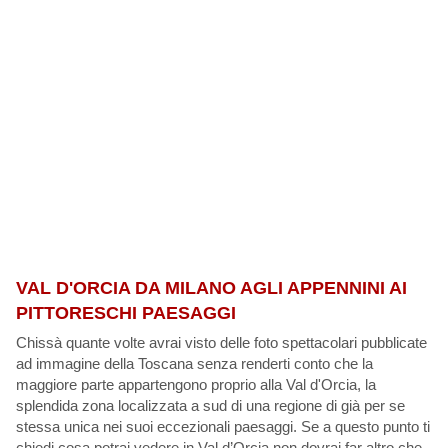
VAL D'ORCIA DA MILANO AGLI APPENNINI AI
PITTORESCHI PAESAGGI
Chissà quante volte avrai visto delle foto spettacolari pubblicate
ad immagine della Toscana senza renderti conto che la
maggiore parte appartengono proprio alla Val d'Orcia, la
splendida zona localizzata a sud di una regione di già per se
stessa unica nei suoi eccezionali paesaggi. Se a questo punto ti
chiedi cosa potrai vedere in Val d’Orcia non dovrai far altro che