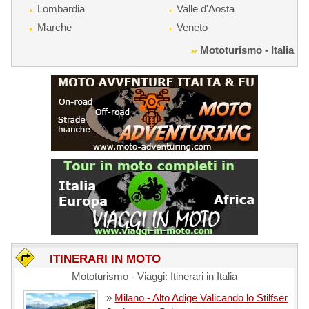
Lombardia
Valle d'Aosta
Marche
Veneto
Mototurismo - Italia
ITINERARI IN MOTO
Mototurismo - Viaggi: Itinerari in Italia
»
Milano - Alto Adige Valicando lo Stilfser