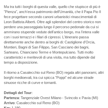
Ma tra tutti i borghi di questa valle, quello che stupisce di più è
"Pienza", anch'essa patrimonio dell’Umanità, che il Papa Pio II
fece progettare secondo canoni urbanistici rinascimentali di
Leon Battista Alberti. Oltre agli splendori del centro storico non
perdere una passeggiata lungo il percorso pedonale da cui si
ammirano stupende vedute dell'antico borgo, ma l'intera valle
con i suoi terrazzi e i filari di cipressi. L'itinerario passa
direttamente anche dentro ai borghi di: Castiglione d'Orcia,
Montieri, Bagni di San Filippo, San Casciano dei bagni,
Sarteano, Chianciano Terme e Montepulciano. Tutti molto
caratteristici e meritevoli di una visita, ma tutto dipende dal
tempo a disposizione.
Il ritorno a Casalecchio sul Reno (BO) regala altri panorami, altri
borghi medioevali, tra cui spicca "Poppi" ed alcune strade
sinuose ricche di curve e tornanti.
Dettagli del Tour
:
Partenza
: Tangenziale Ovest Milano - Svincolo x Pavia (MI)
Arrivo
: Casalecchio sul Reno (BO)
Km
: 1.190