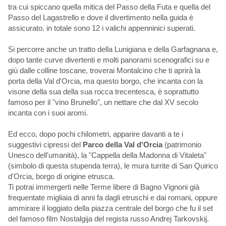
tra cui spiccano quella mitica del Passo della Futa e quella del
Passo del Lagastrello e dove il divertimento nella guida è
assicurato. in totale sono 12 i valichi appenninici superati.
Si percorre anche un tratto della Lunigiana e della Garfagnana e,
dopo tante curve divertenti e molti panorami scenografici su e
giù dalle colline toscane, troverai Montalcino che ti aprirà la
porta della Val d'Orcia, ma questo borgo, che incanta con la
visone della sua della sua rocca trecentesca, è soprattutto
famoso per il "vino Brunello", un nettare che dal XV secolo
incanta con i suoi aromi.
Ed ecco, dopo pochi chilometri, apparire davanti a te i
suggestivi cipressi del
Parco della Val d'Orcia
(patrimonio
Unesco dell'umanità), la "Cappella della Madonna di Vitaleta"
(simbolo di questa stupenda terra), le mura turrite di San Quirico
d'Orcia, borgo di origine etrusca.
Ti potrai immergerti nelle Terme libere di Bagno Vignoni già
frequentate migliaia di anni fa dagli etruschi e dai romani, oppure
ammirare il loggiato della piazza centrale del borgo che fu il set
del famoso film Nostalgija del regista russo Andrej Tarkovskij.