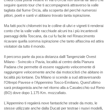
seguire questo tour che ti accompagnerà attraverso la valle
tagliata dal fiume Orcia, alla scoperta del perché numerosi
pittori, poeti e santi vi abbiano trovato tanta ispirazione.
Ma fatti pochi chilometri tra le colline di ulivi e vigneti ti renderai
conto che la valle valle racchiude alcuni tra i più incantevoli
paesaggi della Toscana, da cui fu facile nel Rinascimento
ricavare quella somma ispirazione che tanto affascina ed attira
visitatori da tutto il mondo.
Il percorso parte da poca distanza dalll Tangenziale Ovest
Milano - Svincolo x Pavia, località al centro della Pianura
Padana che permette di essere raggiunto velocemente di
raggiungere velocemente anche dai motociclisti che abitano in
località più lontane. Da Milano si scende a sud attraversando
l'Oltrepò Pavese e l'Appennino Tosco-Emiliano, Quest'ultimo
sarà protagonista anche nel ritorno alla a Casalecchio sul Reno
(BO) dove dopo 1.175 Km. mozzafiato.
L'Appennino ti regalerà nove fantastiche strade da moto, le
stesse utilizzate anche dalla Ducati per testrae i nuovi modelli,