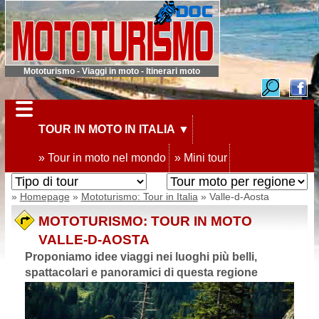
Mototurismo - Viaggi in moto - Itinerari moto
TOUR IN MOTO IN ITALIA
▼
» Tour in moto nel mondo
» Mini tour
»
Homepage
»
Mototurismo: Tour in Italia
» Valle-d-Aosta
MOTOTURISMO: TOUR IN MOTO
VALLE-D-AOSTA
Proponiamo idee viaggi nei luoghi più belli,
spattacolari e panoramici di questa regione