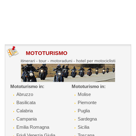
MOTOTURISMO
itinerari - tour - motoraduni - hotel per motociclisti
Mototurismo in:
Mototurismo in:
Abruzzo
Molise
Basilicata
Piemonte
Calabria
Puglia
Campania
Sardegna
Emilia Romagna
Sicilia
Friuli Venezia Giulia
Toscana