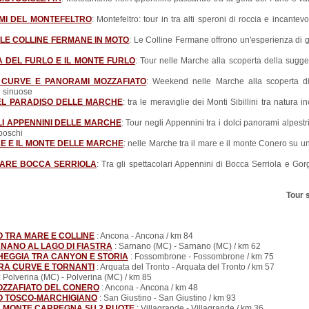
MI DEL MONTEFELTRO
: Montefeltro: tour in tra alti speroni di roccia e incantev
LE COLLINE FERMANE IN MOTO
: Le Colline Fermane offrono un'esperienza di 
 DEL FURLO E IL MONTE FURLO
: Tour nelle Marche alla scoperta della sugge
 CURVE E PANORAMI MOZZAFIATO
: Weekend nelle Marche alla scoperta d
e sinuose
DEL PARADISO DELLE MARCHE
: tra le meraviglie dei Monti Sibillini tra natura 
I APPENNINI DELLE MARCHE
: Tour negli Appennini tra i dolci panorami alpest
boschi
E E IL MONTE DELLE MARCHE
: nelle Marche tra il mare e il monte Conero su u
OLARE BOCCA SERRIOLA
: Tra gli spettacolari Appennini di Bocca Serriola e Go
Tour 
O TRA MARE E COLLINE
: Ancona - Ancona / km 84
RNANO AL LAGO DI FIASTRA
: Sarnano (MC) - Sarnano (MC) / km 62
EGGIA TRA CANYON E STORIA
: Fossombrone - Fossombrone / km 75
RA CURVE E TORNANTI
: Arquata del Tronto - Arquata del Tronto / km 57
: Polverina (MC) - Polverina (MC) / km 85
OZZAFIATO DEL CONERO
: Ancona - Ancona / km 48
O TOSCO-MARCHIGIANO
: San Giustino - San Giustino / km 93
L MONTE CARPEGNA SU 2 RUOTE
: Villagrande - Villagrande / km 36