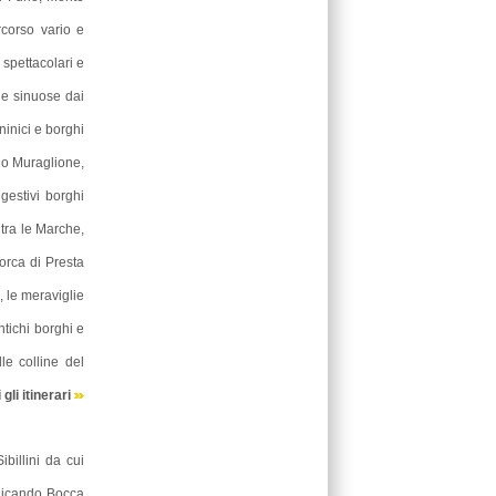
HOTEL NAPOLEON (PU)
rcorso vario e
ù spettacolari e
ade sinuose dai
ninici e borghi
do Muraglione,
gestivi borghi
 tra le Marche,
forca di Presta
, le meraviglie
antichi borghi e
le colline del
i gli itinerari
ibillini da cui
alicando Bocca