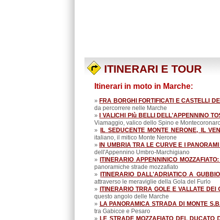
ITINERARI E TOUR
Itinerari in moto in Marche:
»
FRA BORGHI FORTIFICATI E CASTELLI 
da percorrere nelle Marche
»
I VALICHI PIù BELLI DELL'APPENNINO
Viamaggio, valico dello Spino e Montecoronar
»
IL SEDUCENTE MONTE NERONE, IL V
italiano, il mitico Monte Nerone
»
IN UMBRIA TRA LE CURVE E I PANORAM
dell'Appennino Umbro-Marchigiano
»
ITINERARIO APPENNINICO MOZZAFIATO
panoramiche strade mozzafiato
»
ITINERARIO DALL'ADRIATICO A GUBBI
attraverso le meraviglie della Gola del Furlo
»
ITINERARIO TRRA GOLE E VALLATE DEI C
questo angolo delle Marche
»
LA PANORAMICA STRADA DI MONTE S.
tra Gabicce e Pesaro
»
LE STRADE MOZZAFIATO DEL DUCATO 