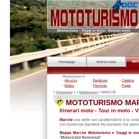
Mototurismo - Viaggi in moto - Itinerari moto
MO
Homepage
Itinerari moto
Mototurismo in:
Abruzzo
Basilicata
Calabria
Molise
Piemonte
Puglia
»
Homepage
» »
Mototurismo
» MARCHE
MOTOTURISMO MA
Itinerari moto - Tour in moto - V
Marche
una delle sue caratteristiche è la cos
con numerose bandiere blu europee che sancisc
Mappa Marche Mototurismo e Viaggi in mo
"
Motociclisti Benvenuti
".