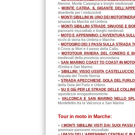
Nerone, Monte Carpegna e borghi medioevali
»
MONTE CATRIA, IL GIGANTE DELL'APP
divertente per i motociclisti
»
MONTI SIBILLINI IN UNO DEI MOTOITINERA
sinuose tra Marche ed Umbria
»
MONTI SIBILLINI STRADE SINUOSE E BO
panorami mozzafiato e borghi medievali
»
MOTO E APPENNINO: L’AVVENTURA SUL
ricchi di storia tra Umbria e Marche.
»
MOTOGIRO DEI 3 PASSI SULLA STRADA
il Croce ai Mori e il passo della Calla
»
MOTOTOUR RIVIERA DEL CONERO E BO
medievali della provincia anconetana
»
SAN MARINO COAST TO COAST IN MOTO
l'Emilia e San Marino
»
SIBILLINI: VISSO USSITA CASTELLUCCI
Arquata del Tronto Norcia
»
STRADA APECCHIESE, GOLA DEL FURLO
della Gola del Furlo e Urbino
»
SU E GIù PER LE STRADE DELLE COLLI
squisitezze enogastronomiche
»
VALCONCA E SAN MARINO NELLO SP
Montefeltro tra la Valconca e San Marino
Tour in moto in Marche:
»
I MONTI SIBILLINI VISTI DAI SUOI PASS
ammirare panorami mozzafiato
»
I PASSI DELL'APPENNINO CENTRALE IN