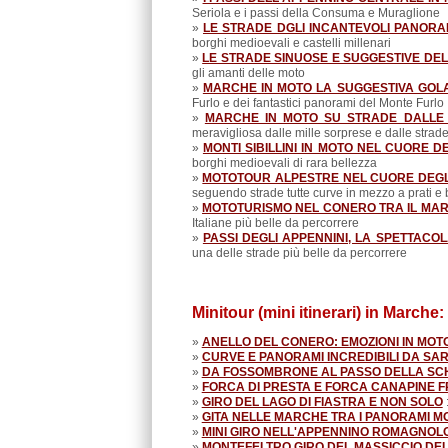
Seriola e i passi della Consuma e Muraglione
»
LE STRADE DGLI INCANTEVOLI PANORA
borghi medioevali e castelli millenari
»
LE STRADE SINUOSE E SUGGESTIVE DEL
gli amanti delle moto
»
MARCHE IN MOTO LA SUGGESTIVA GOLA
Furlo e dei fantastici panorami del Monte Furlo
»
MARCHE IN MOTO SU STRADE DALLE
meravigliosa dalle mille sorprese e dalle strad
»
MONTI SIBILLINI IN MOTO NEL CUORE 
borghi medioevali di rara bellezza
»
MOTOTOUR ALPESTRE NEL CUORE DEGL
seguendo strade tutte curve in mezzo a prati e 
»
MOTOTURISMO NEL CONERO TRA IL MAR
Italiane più belle da percorrere
»
PASSI DEGLI APPENNINI, LA SPETTAC
una delle strade più belle da percorrere
Minitour (mini itinerari) in Marche:
»
ANELLO DEL CONERO: EMOZIONI IN MOT
»
CURVE E PANORAMI INCREDIBILI DA SA
»
DA FOSSOMBRONE AL PASSO DELLA SCH
»
FORCA DI PRESTA E FORCA CANAPINE F
»
GIRO DEL LAGO DI FIASTRA E NON SOLO
»
GITA NELLE MARCHE TRA I PANORAMI M
»
MINI GIRO NELL'APPENNINO ROMAGNOL
»
MONTEFELTRO GIRO DEL MASSICCIO DE