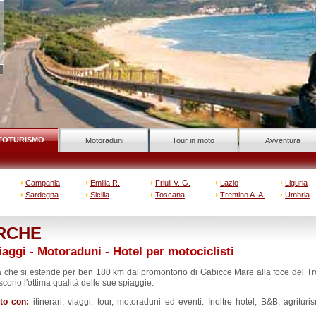
TOTURISMO
Motoraduni
Tour in moto
Avventura
Campania
Emilia R.
Friuli V. G.
Lazio
Liguria
Sardegna
Sicilia
Toscana
Trentino A. A.
Umbria
RCHE
iaggi - Motoraduni - Hotel per motociclisti
ta che si estende per ben 180 km dal promontorio di Gabicce Mare alla foce del Tr
ono l'ottima qualità delle sue spiaggie.
to con:
itinerari, viaggi, tour, motoraduni ed eventi. Inoltre hotel, B&B, agrituris