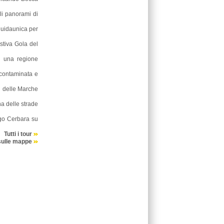
oli panorami di
guidaunica per
stiva Gola del
i una regione
incontaminata e
ri delle Marche
na delle strade
rgo Cerbara su
Tutti i tour
sulle mappe