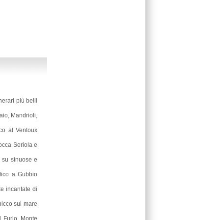
HOTEL INTERNATIONAL (AN)
HOTEL SIRENA (AN)
nerari più belli
io, Mandrioli,
tico al Ventoux
Bocca Seriola e
B&B PER MOTOCILISTI IL
 su sinuose e
(MC)
atico a Gubbio
te incantate di
picco sul mare
l Furlo, Monte