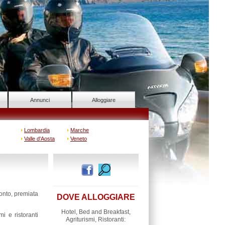
Annunci
Alloggiare
Lombardia
Marche
Valle d'Aosta
Veneto
onto, premiata
DOVE ALLOGGIARE
Hotel, Bed and Breakfast,
mi e ristoranti
Agriturismi, Ristoranti: