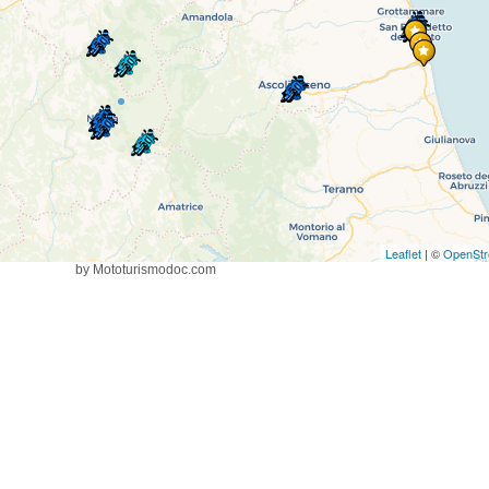
Leaflet
| ©
OpenStr
by Mototurismodoc.com