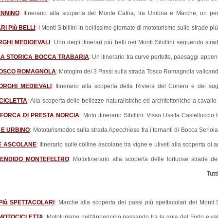
ENNINO
: Itinerario alla scoperta del Monte Catria, tra Umbria e Marche, un pe
RI PIù BELLI
: I Monti Sibillini in bellissime giornate di mototurismo sulle strade pi
RGHI MEDIOEVALI
: Uno degli itinerari più belli nei Monti Sibillini seguendo str
LA STORICA BOCCA TRABARIA
: Un itinerario tra curve perfette, paesaggi appen
 TOSCO ROMAGNOLA
: Motogiro dei 3 Passi sulla strada Tosco Romagnola valican
RGHI MEDIEVALI
: Itinerario alla scoperta della Riviera del Conero e dei sug
CICLETTA
: Alla scoperta delle bellezze naturalistiche ed architettoniche a cavallo
O FORCA DI PRESTA NORCIA
: Moto itinerario Sibillini: Visso Ussita Castelluccio 
 E URBINO
: Mototurismodoc sulla strada Apecchiese fra i tornanti di Bocca Seriola
NE ASCOLANE
: Itinerario sulle colline ascolane tra vigne e uliveti alla scoperta di 
LENDIDO MONTEFELTRO
: Motoitinerario alla scoperta delle tortuose strade del
Tutt
I PIù SPETTACOLARI
: Marche alla scoperta dei passi più spettacolari dei Monti S
 MOTOCICLETTA
: Mototurismo nell'Appennino passando tra la gola del Furlo e v