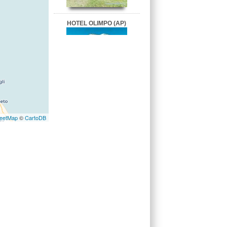
HOTEL OLIMPO (AP)
HOTEL SAN MARCO (PU)
eetMap
©
CartoDB
HOTEL CENTRALE (AP)
HOTEL K2 (AN)