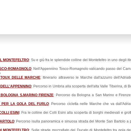
DEL MONTEFELTRO
: Su e giù fra le splendide colline del Montefeltro in uno degli iti
 TOSCO-ROMAGNOLO
: Nell'Appennino Tosco-Romagnolo valicando passo del Carna
o
ENTOUX DELLE MARCHE
: Itinerario attraverso le Marche dall'azzurro dell'Adria
I DELL'APPENNINO
: Percorso in Umbria alla scoperta dell'alta Valle Tiberina, di 
: BOLOGNA S.MARINO FIRENZE
: Percorso da Bologna a San Marino e Firenze
O PER LA GOLA DEL FURLO
: Percorso cicletta nelle Marche che va dall'Adri
OLLI ESINI
: Fra le colline dei Colli Esini alla scoperta di borghi medievali e grot
BARTOLO
: Percorso isulla panoramica e sinuosa strada del Monte San Bartolo a 
DI MONTEFELTRO
: Sulle strade mozzafiato del Ducato di Montefeltro tra gola de