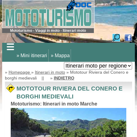
Mototurismo - Viaggi in moto - Itinerari moto
» Mini itinerari
» Mappa
»
Homepage
»
Itinerari in moto
» Mototour Riviera del Conero e
borghi medievali || »
INDIETRO
MOTOTOUR RIVIERA DEL CONERO E
BORGHI MEDIEVALI
Mototurismo: Itinerari in moto Marche