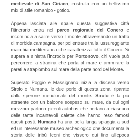
medievale di San Ciriaco
, costruita con un bellissimo
mix di stile romanico - gotico.
Appena lasciata alle spalle questa suggestiva città
l'itinerario entra nel
parco regionale del Conero
e
incomincia a salire verso il monte attraversando un tratto
di morbida campagna, per poi entrare tra la lussureggiante
macchia mediterranea che caratterizza tutto il Conero. Si
supera a sinistra l'incrocio per
Portonovo
, chi vuole può
percorrere la stradina che porta al mare e ammirare la
pareti a strapiombo sul mare della parte nord del Monte.
Superato Poggio e Massignano inizia la discesa verso
Sirolo e Numana, le due perle di questa zona, riparate
dallo sperone meridionale del monte.
Sirolo
è la più
attraente con un balcone sospeso sul mare, da qui ogni
mezzora partono piccoli autobus che portano a ciascuna
delle tante incantevoli calette che hanno reso famosi
questi posti.
Numana
ha una bella lunga spiaggia a sud
ed un interessante museo archeologico che documenta la
storia delle tribù Iceni che vissero qui fino all'epoca