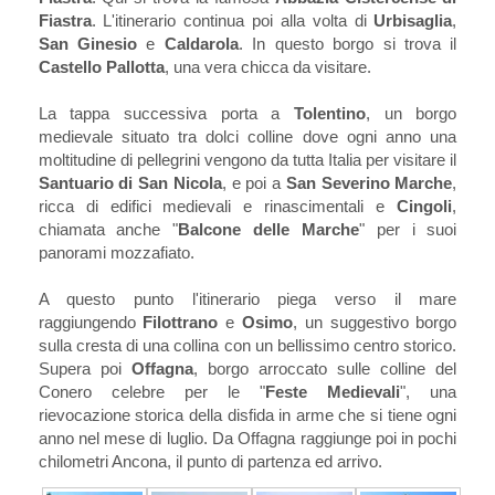
Fiastra
. L'itinerario continua poi alla volta di
Urbisaglia
,
San Ginesio
e
Caldarola
. In questo borgo si trova il
Castello Pallotta
, una vera chicca da visitare.
La tappa successiva porta a
Tolentino
, un borgo
medievale situato tra dolci colline dove ogni anno una
moltitudine di pellegrini vengono da tutta Italia per visitare il
Santuario di San Nicola
, e poi a
San Severino Marche
,
ricca di edifici medievali e rinascimentali e
Cingoli
,
chiamata anche "
Balcone delle Marche
" per i suoi
panorami mozzafiato.
A questo punto l'itinerario piega verso il mare
raggiungendo
Filottrano
e
Osimo
, un suggestivo borgo
sulla cresta di una collina con un bellissimo centro storico.
Supera poi
Offagna
, borgo arroccato sulle colline del
Conero celebre per le "
Feste Medievali
", una
rievocazione storica della disfida in arme che si tiene ogni
anno nel mese di luglio. Da Offagna raggiunge poi in pochi
chilometri Ancona, il punto di partenza ed arrivo.