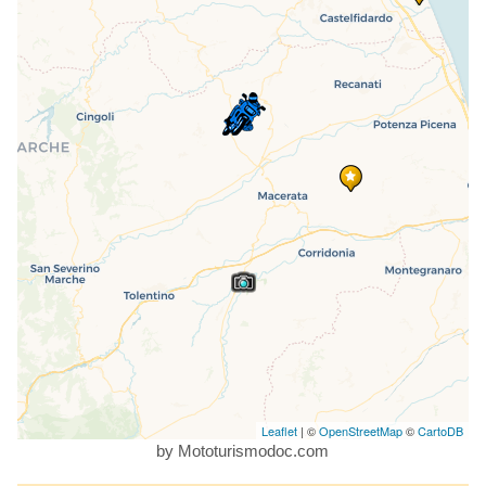
Leaflet
| ©
OpenStreetMap
©
CartoDB
by Mototurismodoc.com