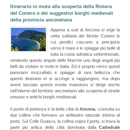
Itinerario in moto alla scoperta della Riviera
del Conero e dei suggestivi borghi medievali
della provincia anconetana
Appena a sud di Ancona si erge la
vetta solitaria del Monte Conero le
cui pendici cascano a precipizio
verso il mare e le spiagge più belle di
tutta la costa adriatica settentrionale,
rendendo questo angolo delle Marche uno degli angoli più
belli da visitare in moto in Italia. Ed è proprio verso questi
panorami mozzafiato e spiagge di rara bellezza che
questo itinerario in si accinge a raggiungere, ma dopo
avere lasciato questo monte maestoso si dirige anche
nell'interno del territorio anconetano alla scoperta di strade
sinuose e antichi borghi medioevali.
Il punto di partenza è la bella città di
Ancona
, costruita su
due colline che formano un anfiteatro naturale intorno al
porto. Sul Colle Guasco, la collina sopra il porto, si trova la
parte più antica della città dominata dalla
Cattedrale