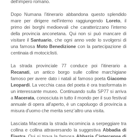
dell'impero romano.
Dopo Numana l'itinerario abbandona questo splendido
mare per dirigere nell'interno raggiungendo
Loreto
, il
primo dei borghi medioevali che caratterizzano l'interno
della provincia anconetana. Qui non si può mancare di
visitare il
Santuario
, che ogni anno vede lo svolgersi di
una famosa
Moto Benedizione
con la partecipazione di
centinaia di motociclisti.
La strada provinciale 77 conduce poi l'itinerario a
Recanati
, un antico borgo sulle colline marchigiane
famoso per avere dato i natali al famoso poeta
Giacomo
Leopardi
. La vecchia casa del poeta è ora trasformata in
un interessante museo. Continuando sulla SP77 si arriva
a
Macerata
, conosciuta in tutto il mondo per il suo festival
annuale di opera all'aperto, è un capoluogo di provincia a
misura d'uomo che merita senz'altro una visita.
Lasciata Macerata la strada incomincia a serpeggiare tra
collina e collina attraversando la suggestiva
Abbadia di
Fiastra
. Qui si trova la famosa
Abbazia Cistercense di