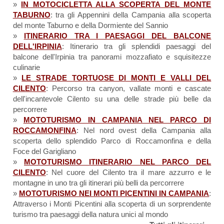
»
IN MOTOCICLETTA ALLA SCOPERTA DEL MONTE
TABURNO
: tra gli Appennini della Campania alla scoperta
del monte Taburno e della Dormiente del Sannio
»
ITINERARIO TRA I PAESAGGI DEL BALCONE
DELL'IRPINIA
: Itinerario tra gli splendidi paesaggi del
balcone dell'Irpinia tra panorami mozzafiato e squisitezze
culinarie
»
LE STRADE TORTUOSE DI MONTI E VALLI DEL
CILENTO
: Percorso tra canyon, vallate monti e cascate
dell'incantevole Cilento su una delle strade più belle da
percorrere
»
MOTOTURISMO IN CAMPANIA NEL PARCO DI
ROCCAMONFINA
: Nel nord ovest della Campania alla
scoperta dello splendido Parco di Roccamonfina e della
Foce del Garigliano
»
MOTOTURISMO ITINERARIO NEL PARCO DEL
CILENTO
: Nel cuore del Cilento tra il mare azzurro e le
montagne in uno tra gli itinerari più belli da percorrere
»
MOTOTURISMO NEI MONTI PICENTINI IN CAMPANIA
:
Attraverso i Monti Picentini alla scoperta di un sorprendente
turismo tra paesaggi della natura unici al mondo