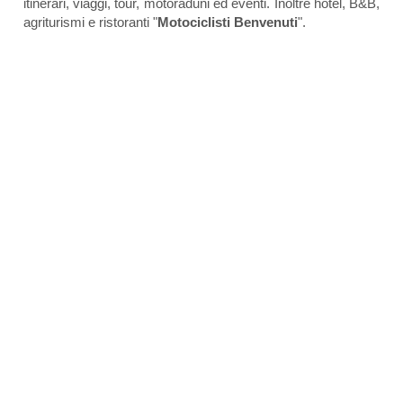
itinerari, viaggi, tour, motoraduni ed eventi. Inoltre hotel, B&B,
agriturismi e ristoranti "
Motociclisti Benvenuti
".