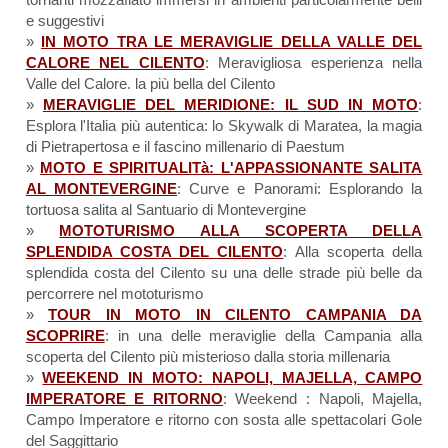
e suggestivi
»
IN MOTO TRA LE MERAVIGLIE DELLA VALLE DEL
CALORE NEL CILENTO
: Meravigliosa esperienza nella
Valle del Calore. la più bella del Cilento
»
MERAVIGLIE DEL MERIDIONE: IL SUD IN MOTO
:
Esplora l'Italia più autentica: lo Skywalk di Maratea, la magia
di Pietrapertosa e il fascino millenario di Paestum
»
MOTO E SPIRITUALITà: L'APPASSIONANTE SALITA
AL MONTEVERGINE
: Curve e Panorami: Esplorando la
tortuosa salita al Santuario di Montevergine
»
MOTOTURISMO ALLA SCOPERTA DELLA
SPLENDIDA COSTA DEL CILENTO
: Alla scoperta della
splendida costa del Cilento su una delle strade più belle da
percorrere nel mototurismo
»
TOUR IN MOTO IN CILENTO CAMPANIA DA
SCOPRIRE
: in una delle meraviglie della Campania alla
scoperta del Cilento più misterioso dalla storia millenaria
»
WEEKEND IN MOTO: NAPOLI, MAJELLA, CAMPO
IMPERATORE E RITORNO
: Weekend : Napoli, Majella,
Campo Imperatore e ritorno con sosta alle spettacolari Gole
del Saggittario