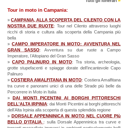
Tutti gli itinerari
Tour in moto in Campania:
»
CAMPANIA, ALLA SCOPERTA DEL CILENTO CON LA
NOSTRA DUE RUOTE
: Tour nel Cilento attraverso luoghi
ricchi di storia e cultura alla scoperta della Campania più
bella
»
CAMPO IMPERATORE IN MOTO: AVVENTURA NEL
GRAN SASSO
: Avventura su due ruote a Campo
Imperatore, l'Altopiano del Gran Sasso
»
CAPO PALINURO IN MOTO
: Tra storia, archeologia,
grotte stupefacenti e spiagge dorate dell’incantevole Capo
Palinuro
»
COSTIERA AMALFITANA IN MOTO
: Costiera Amalfitana
tra curve e panorami unici di una delle Strade più belle da
Percorrere in Moto in Italia
»
DAI MONTI PICENTINI AI BORGHI PITTORESCHI
DELL'ALTA IRPINIA
: dai Monti Picentini ai borghi pittoreschi
dell'Alta Irpinia alla scoperta di questa splendida regione
»
DORSALE APPENNINICA IN MOTO NEL CUORE PIù
BELLO D'ITALIA
: sulla Dorsale Appenninica tra curve e
tornanti mozzafiato immersi in ambienti particolarmente belli