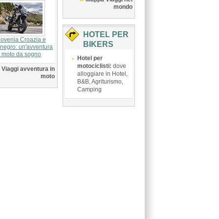
mondo
HOTEL PER
lovenia Croazia e
BIKERS
negro: un'avventura
n moto da sogno
Hotel per
motociclisti:
dove
Viaggi avventura in
alloggiare in Hotel,
moto
B&B, Agriturismo,
Camping