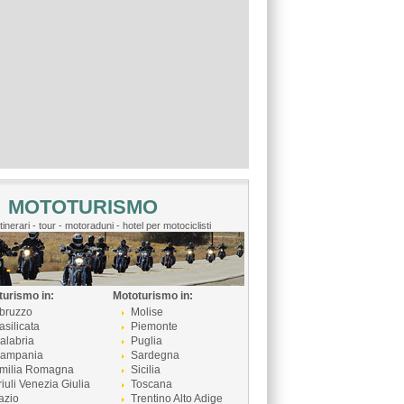
MOTOTURISMO
itinerari - tour - motoraduni - hotel per motociclisti
turismo in:
Mototurismo in:
bruzzo
Molise
asilicata
Piemonte
alabria
Puglia
ampania
Sardegna
milia Romagna
Sicilia
riuli Venezia Giulia
Toscana
azio
Trentino Alto Adige