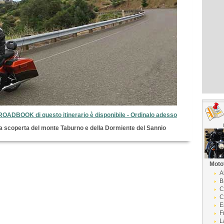
 ROADBOOK di questo itinerario è disponibile - Ordinalo adesso
lla scoperta del monte Taburno e della Dormiente del Sannio
Moto
A
B
C
C
E
F
L