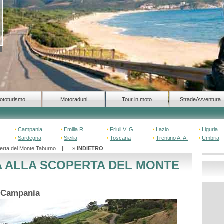
ototurismo
Motoraduni
Tour in moto
StradeAvventura
Campania
Emilia R.
Friuli V. G.
Lazio
Liguria
Sardegna
Sicilia
Toscana
Trentino A. A.
Umbria
coperta del Monte Taburno || »
INDIETRO
A ALLA SCOPERTA DEL MONTE
o Campania