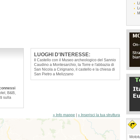
L
L
M
LUOGHI D'INTERESSE:
Il Castello con il Museo archeologico del Sannio
Caudino a Montesarchio, la Torre e l'abbazia di
San Nicola a Cirignano, il castello e la chiesa di
San Pietro a Melizzano
sconnessi
otel, B&B,
ti sulla
» Info mappe
|
» Inserisci la tua struttura
Mototu