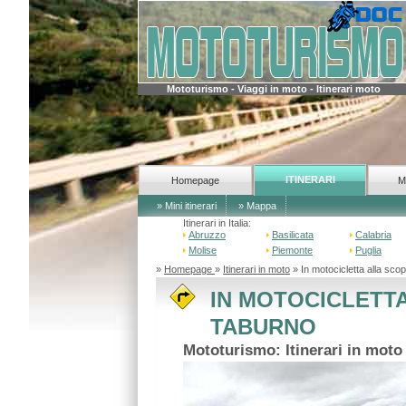
Mototurismo - Viaggi in moto - Itinerari moto
ITINERARI
Homepage
M
» Mini itinerari
» Mappa
Itinerari in Italia:
Abruzzo
Basilicata
Calabria
Molise
Piemonte
Puglia
»
Homepage
»
Itinerari in moto
» In motocicletta alla s
IN MOTOCICLETT
TABURNO
Mototurismo: Itinerari in mot