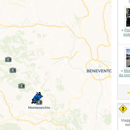
»
Pas
mot
»
Mil
da nor
Viagg
ne