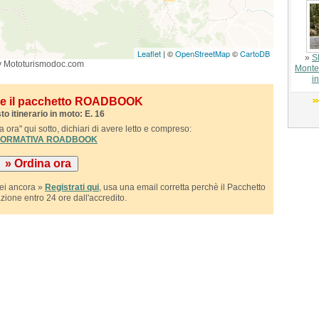
Leaflet
| ©
OpenStreetMap
©
CartoDB
»
S
y Mototurismodoc.com
Monte
i
ile il pacchetto ROADBOOK
to itinerario in moto: E. 16
 ora" qui sotto, dichiari di avere letto e compreso:
NFORMATIVA ROADBOOK
sei ancora »
Registrati qui
, usa una email corretta perchè il Pacchetto
azione entro 24 ore dall'accredito.