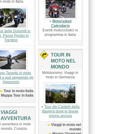
in moto in Italia
»
Motoraduni
Calendario
Eventi motociclistici in
si delle Dolomiti in
programma in Italia
o: Passo Pordoi in
Trentino
TOUR IN
MOTO NEL
MONDO
Mototurismo: Viaggi in
ano-Taranto in moto
moto in Germania
d a sud seguendo gli
Appennini
Tour in moto Italia
Mappa Tour in Italia
»
Tour dei Castelli della
Baviera dove le favole
VIAGGI
vivono ancora
AVVENTURA
i avventura in moto
Viaggi in moto nel
l mondo: Croazia
mondo
Mappa Viaggi nel