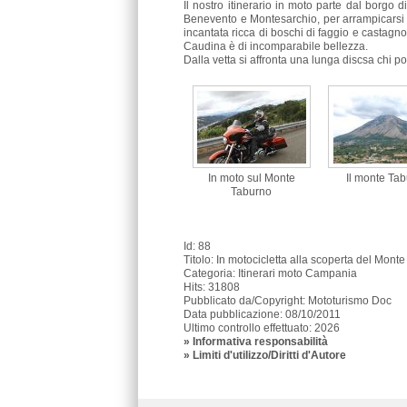
Il nostro itinerario in moto parte dal borgo
Benevento e Montesarchio, per arrampicarsi 
incantata ricca di boschi di faggio e castagno
Caudina è di incomparabile bellezza.
Dalla vetta si affronta una lunga discsa chi p
In moto sul Monte
Il monte Ta
Taburno
Id: 88
Titolo:
In motocicletta alla scoperta del Mont
Categoria: Itinerari moto Campania
Hits: 31808
Pubblicato da/Copyright: Mototurismo Doc
Data pubblicazione: 08/10/2011
Ultimo controllo effettuato: 2026
»
Informativa responsabilità
» Limiti d'utilizzo/Diritti d'Autore