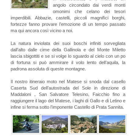
angolo circondato dai verdi monti
omonimi che celano dei tesori
imperdibili. Abbazie, castelli, piccoli magnifìci borghi,
fortezze fanno provare l’emozione di un tempo passato
ma qui ancora così vicino a noi.
La natura inviolata dei suoi boschi infiniti sorvegliata
dall’alto dalle cime della Gallinola e del Monte Miletto
lascia sbigottiti e se si volge lo sguardo al cielo con un po
di fortuna si può ammirare il volo lento dell’aquila, la
padrona assoluta di queste montagne.
Il nostro itineraio moto nel Matese si snoda dal casello
Caserta Sud dell’autostrada del Sole in direzione di
Maddaloni , San Salvatore Telesino, Faicchio fino a
raggiungere il lago del Matese, i laghi di Gallo e di Letino e
infine si ferma sotto l’imponente Castello di Prata Sannita.