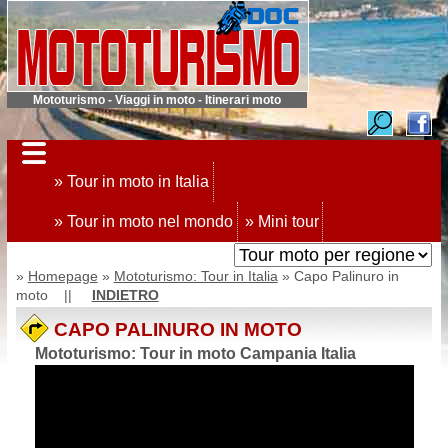
Mototurismo - Viaggi in moto - Itinerari moto
» Tour in moto in Italia
» Tour in moto nel mondo
» Mini tour
»
Homepage
»
Mototurismo: Tour in Italia
» Capo Palinuro in
moto ||
INDIETRO
CAPO PALINURO IN MOTO
Mototurismo: Tour in moto Campania Italia