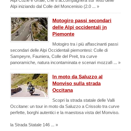
Alpi Cozie e Graie, che ti accompagnerà sul Tetto delle
Alpi iniziando dal Colle del Moncenisio (2.0 ... »
Motogiro passi secondari
delle Alpi occidentali jn
Piemonte
Motogiro tra i più affascinanti passi
secondari delle Alpi Occidentali piemontesi: Colle di
Sampeyre, Fauniera, Colle del Preit, tra curve
panoramiche, natura incontaminata e scenari mozzafi ... »
In moto da Saluzzo al
Monviso sulla strada
Occitana
Scopri la strada statale delle Valli
Occitane: un tour in moto da Saluzzo a Crissolo tra curve
perfette, borghi autentici e la maestosa vista del Monviso.
la Strada Statale 146 ... »