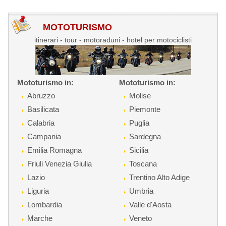
MOTOTURISMO
itinerari - tour - motoraduni - hotel per motociclisti
Mototurismo in:
Mototurismo in:
Abruzzo
Molise
Basilicata
Piemonte
Calabria
Puglia
Campania
Sardegna
Emilia Romagna
Sicilia
Friuli Venezia Giulia
Toscana
Lazio
Trentino Alto Adige
Liguria
Umbria
Lombardia
Valle d'Aosta
Marche
Veneto