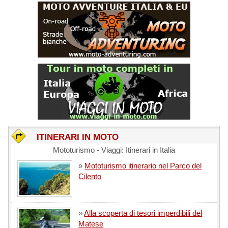
ITINERARI IN MOTO
Mototurismo - Viaggi: Itinerari in Italia
»
Mototurismo itinerario nel Parco del
Cilento
»
Alla scoperta di tesori imperdibili del
Matese