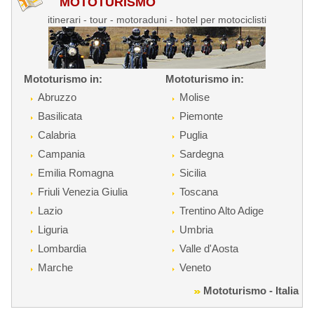
MOTOTURISMO
itinerari - tour - motoraduni - hotel per motociclisti
Mototurismo in:
Mototurismo in:
Abruzzo
Molise
Basilicata
Piemonte
Calabria
Puglia
Campania
Sardegna
Emilia Romagna
Sicilia
Friuli Venezia Giulia
Toscana
Lazio
Trentino Alto Adige
Liguria
Umbria
Lombardia
Valle d'Aosta
Marche
Veneto
Mototurismo - Italia