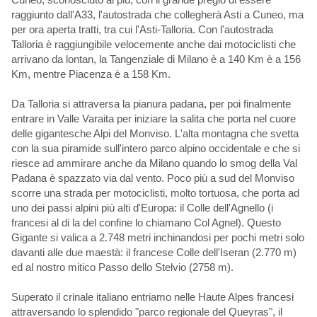
raggiunto dall'A33, l'autostrada che collegherà Asti a Cuneo, ma
per ora aperta tratti, tra cui l'Asti-Talloria. Con l'autostrada
Talloria è raggiungibile velocemente anche dai motociclisti che
arrivano da lontan, la Tangenziale di Milano è a 140 Km è a 156
Km, mentre Piacenza è a 158 Km.
Da Talloria si attraversa la pianura padana, per poi finalmente
entrare in Valle Varaita per iniziare la salita che porta nel cuore
delle gigantesche Alpi del Monviso. L'alta montagna che svetta
con la sua piramide sull'intero parco alpino occidentale e che si
riesce ad ammirare anche da Milano quando lo smog della Val
Padana è spazzato via dal vento. Poco più a sud del Monviso
scorre una strada per motociclisti, molto tortuosa, che porta ad
uno dei passi alpini più alti d'Europa: il Colle dell'Agnello (i
francesi al di la del confine lo chiamano Col Agnel). Questo
Gigante si valica a 2.748 metri inchinandosi per pochi metri solo
davanti alle due maestà: il francese Colle dell'Iseran (2.770 m)
ed al nostro mitico Passo dello Stelvio (2758 m).
Superato il crinale italiano entriamo nelle Haute Alpes francesi
attraversando lo splendido "parco regionale del Queyras", il