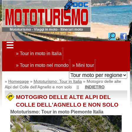
Mototurismo - Viaggi in moto - Itinerari moto
» Tour in moto in Italia
» Tour in moto nel mondo
» Mini tour
»
Homepage
»
Mototurismo: Tour in Italia
» Motogiro delle alte
Alpi del Colle dell'Agnello e non solo ||
INDIETRO
MOTOGIRO DELLE ALTE ALPI DEL
COLLE DELL'AGNELLO E NON SOLO
Mototurismo: Tour in moto Piemonte Italia