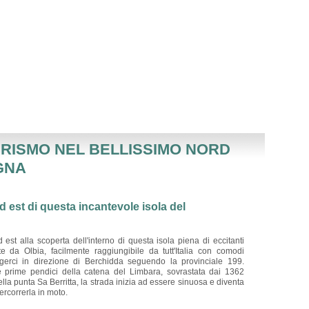
URISMO NEL BELLISSIMO NORD
GNA
d est di questa incantevole isola del
d est alla scoperta dell'interno di questa isola piena di eccitanti
te da Olbia, facilmente raggiungibile da tutt'Italia con comodi
irigerci in direzione di Berchidda seguendo la provinciale 199.
prime pendici della catena del Limbara, sovrastata dai 1362
ella punta Sa Berritta, la strada inizia ad essere sinuosa e diventa
ercorrerla in moto.