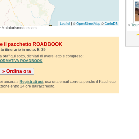
Leaflet
| ©
OpenStreetMap
©
CartoDB
»
Tour
y Mototurismodoc.com
ile il pacchetto ROADBOOK
to itinerario in moto: E. 39
 ora" qui sotto, dichiari di avere letto e compreso:
NFORMATIVA ROADBOOK
sei ancora »
Registrati qui
, usa una email corretta perchè il Pacchetto
azione entro 24 ore dall'accredito.