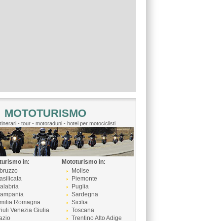
MOTOTURISMO
itinerari - tour - motoraduni - hotel per motociclisti
turismo in:
Mototurismo in:
bruzzo
Molise
asilicata
Piemonte
alabria
Puglia
ampania
Sardegna
milia Romagna
Sicilia
riuli Venezia Giulia
Toscana
azio
Trentino Alto Adige