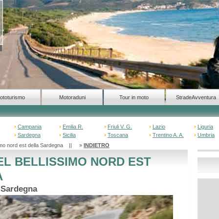
ototurismo
Motoraduni
Tour in moto
StradeAvventura
Campania
Emilia R.
Friuli V. G.
Lazio
Liguria
Sardegna
Sicilia
Toscana
Trentino A. A.
Umbria
simo nord est della Sardegna || »
INDIETRO
L BELLISSIMO NORD EST
A
o Sardegna