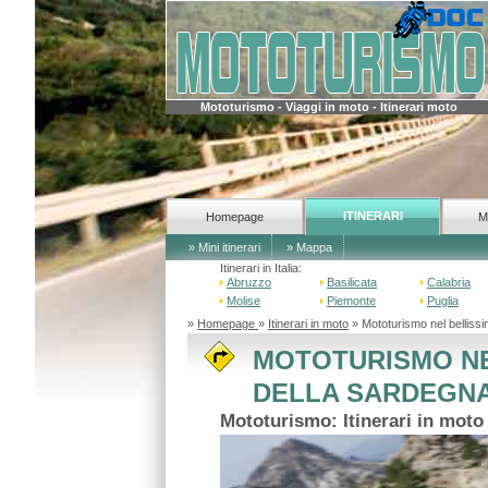
Mototurismo - Viaggi in moto - Itinerari moto
ITINERARI
Homepage
M
» Mini itinerari
» Mappa
Itinerari in Italia:
Abruzzo
Basilicata
Calabria
Molise
Piemonte
Puglia
»
Homepage
»
Itinerari in moto
» Mototurismo nel bellis
MOTOTURISMO NE
DELLA SARDEGN
Mototurismo: Itinerari in mot