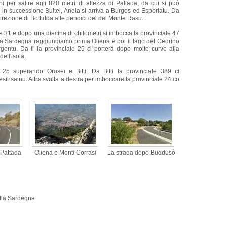
ni per salire agli 828 metri di altezza di Pattada, da cui si può
in successione Bultei, Anela si arriva a Burgos ed Esporlatu. Da
 direzione di Bottidda alle pendici del del Monte Rasu.
le 31 e dopo una diecina di chilometri si imbocca la provinciale 47
la Sardegna raggiungiamo prima Oliena e poi il lago del Cedrino
rgentu. Da li la provinciale 25 ci porterà dopo molte curve alla
ell'isola.
5 superando Orosei e Bitti. Da Bitti la provinciale 389 ci
insainu. Altra svolta a destra per imboccare la provinciale 24 co
 Pattada
Oliena e Monti Corrasi
La strada dopo Buddusò
ella Sardegna