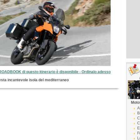
 ROADBOOK di questo itinerario è disponibile - Ordinalo adesso
esta incantevole isola del mediterraneo
Moto
A
B
C
C
E
F
L