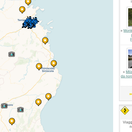
»
Monte
»
Mil
da nor
Viagg
n