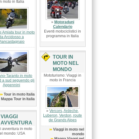
in moto in Italia
»
Motoraduni
Calendario
Eventi motociclistici in
 Amiata tour in moto
programma in Italia
da Arcidosso a
Piancastagnaio
TOUR IN
MOTO NEL
MONDO
Mototurismo: Viaggi in
ano-Taranto in moto
moto in Francia
d a sud seguendo gli
Appennini
Tour in moto Italia
Mappa Tour in Italia
»
Vercors, Ardeche,
Luberon, Verdon, route
VIAGGI
de Grands Alpes
AVVENTURA
i avventura in moto
Viaggi in moto nel
el mondo: USA
mondo
Mappa Viaggi nel