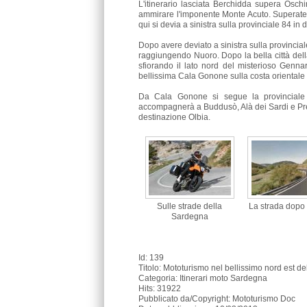
L'itinerario lasciata Berchidda supera Oschi
ammirare l'imponente Monte Acuto. Superate 
qui si devia a sinistra sulla provinciale 84 in
Dopo avere deviato a sinistra sulla provincia
raggiungendo Nuoro. Dopo la bella città del
sfiorando il lato nord del misterioso Genna
bellissima Cala Gonone sulla costa orientale d
Da Cala Gonone si segue la provinciale 2
accompagnerà a Buddusò, Alà dei Sardi e Pres
destinazione Olbia.
Sulle strade della
La strada dopo
Sardegna
Id: 139
Titolo:
Mototurismo nel bellissimo nord est d
Categoria: Itinerari moto Sardegna
Hits: 31922
Pubblicato da/Copyright: Mototurismo Doc