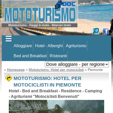
Mototurismo - Viaggi in moto - Itinerari moto
Alloggiare
Hotel - Alberghi
Agriturismo
Bed and Breakfast
Ristoranti
»
Homepage
»
Mototurismo: Hotel per motociclisti
» Piemonte
MOTOTURISMO: HOTEL PER
MOTOCICLISTI IN PIEMONTE
Hotel - Bed and Breakfast - Residence - Camping
- Agriturismi "Motociclisti Benvenuti"