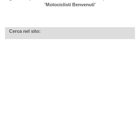
'Motociclisti Benvenuti'
Cerca nel sito: