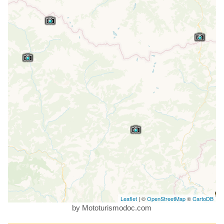
Leaflet
| ©
OpenStreetMap
©
CartoDB
by Mototurismodoc.com