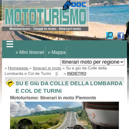
Mototurismo - Viaggi in moto - Itinerari moto
» Mini itinerari
» Mappa
»
Homepage
»
Itinerari in moto
» Su e giù da Colle della
Lombarda e Col de Turini || »
INDIETRO
SU E GIù DA COLLE DELLA LOMBARDA
E COL DE TURINI
Mototurismo: Itinerari in moto Piemonte