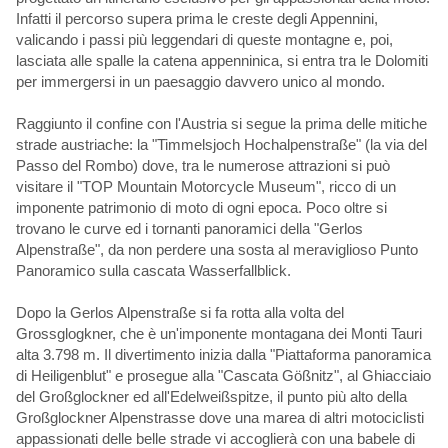
Infatti il percorso supera prima le creste degli Appennini,
valicando i passi più leggendari di queste montagne e, poi,
lasciata alle spalle la catena appenninica, si entra tra le Dolomiti
per immergersi in un paesaggio davvero unico al mondo.
Raggiunto il confine con l'Austria si segue la prima delle mitiche
strade austriache: la "Timmelsjoch Hochalpenstraße" (la via del
Passo del Rombo) dove, tra le numerose attrazioni si può
visitare il "TOP Mountain Motorcycle Museum", ricco di un
imponente patrimonio di moto di ogni epoca. Poco oltre si
trovano le curve ed i tornanti panoramici della "Gerlos
Alpenstraße", da non perdere una sosta al meraviglioso Punto
Panoramico sulla cascata Wasserfallblick.
Dopo la Gerlos Alpenstraße si fa rotta alla volta del
Grossglogkner, che è un'imponente montagana dei Monti Tauri
alta 3.798 m. Il divertimento inizia dalla "Piattaforma panoramica
di Heiligenblut" e prosegue alla "Cascata Gößnitz", al Ghiacciaio
del Großglockner ed all'Edelweißspitze, il punto più alto della
Großglockner Alpenstrasse dove una marea di altri motociclisti
appassionati delle belle strade vi accoglierà con una babele di