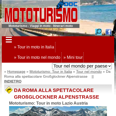
Mototurismo - Viaggi in moto - Itinerari moto
» Tour in moto in Italia
» Tour in moto nel mondo
» Mini tour
»
Homepage
»
Mototurismo: Tour in Italia
»
Tour nel mondo
» Da
Roma alla spettacolare Großglockner Alpenstrasse ||
INDIETRO
DA ROMA ALLA SPETTACOLARE
GROßGLOCKNER ALPENSTRASSE
Mototurismo: Tour in moto Lazio Austria