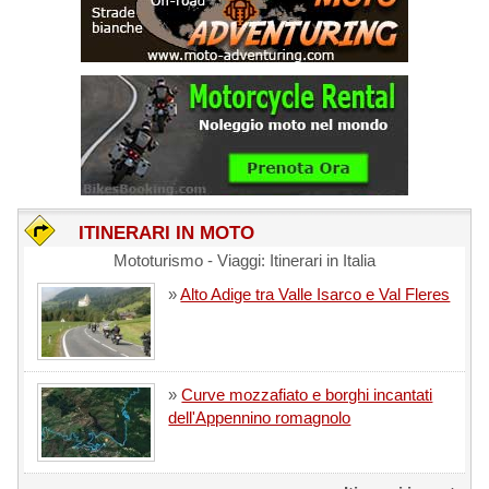
ITINERARI IN MOTO
Mototurismo - Viaggi: Itinerari in Italia
»
Alto Adige tra Valle Isarco e Val Fleres
»
Curve mozzafiato e borghi incantati
dell'Appennino romagnolo