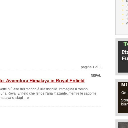
E
F
L
L
L
M
pagina 1 di 1
NEPAL
to: Avventura Himalaya in Royal Enfield
 vette più alte del mondo è irresistibile. Immagina il rombo
i una Royal Enfield che fende l'aria frizzante, mentre le sagome
alaya si stagl ... »