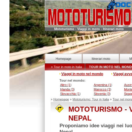
Mototurismo - Viaggi in moto - Itinerari moto
Homepage
Itinerari moto
M
» Tour in moto in Italia
TOUR IN MOTO NEL MON
Viaggi in moto nel mondo
Viaggi avv
Tour nel mondo:
Altro (1
)
Argentina (1
)
Austr
Irlanda (3
)
Marocco (3
)
Mont
Slovacchia (1
)
Slovenia (3
)
Spag
»
Homepage
»
Mototurismo: Tour in Italia
»
Tour nel mon
MOTOTURISMO - V
NEPAL
Proponiamo idee viaggi nei luog
Nepal