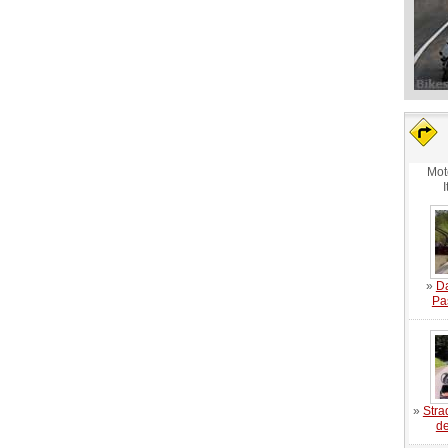
Mot
I
»
Da
Pa
»
Stra
de