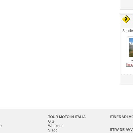
Strade
»
l'i
TOUR MOTO IN ITALIA
ITINERARI M
Gite
e
Weekend
STRADE AV
Viaggi