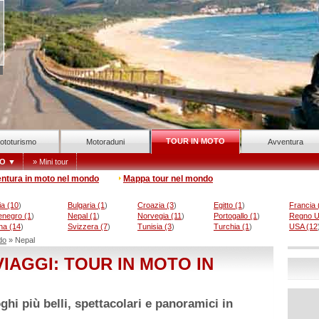
TOUR IN MOTO
ototurismo
Motoraduni
Avventura
DO ▼
» Mini tour
entura in moto nel mondo
Mappa tour nel mondo
ia (10
)
Bulgaria (1
)
Croazia (3
)
Egitto (1
)
Francia 
enegro (1
)
Nepal (1
)
Norvegia (11
)
Portogallo (1
)
Regno Un
na (14
)
Svizzera (7
)
Tunisia (3
)
Turchia (1
)
USA (12
do
» Nepal
IAGGI: TOUR IN MOTO IN
hi più belli, spettacolari e panoramici in