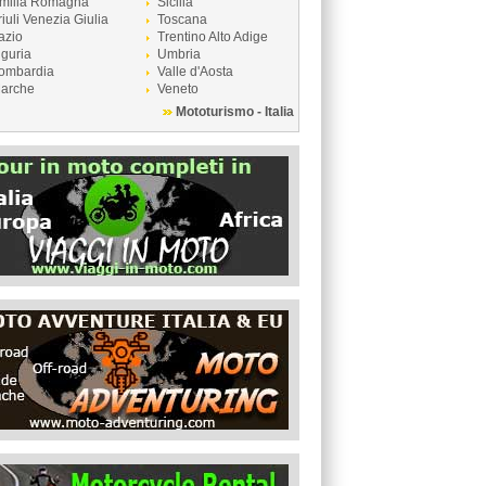
milia Romagna
Sicilia
riuli Venezia Giulia
Toscana
azio
Trentino Alto Adige
iguria
Umbria
ombardia
Valle d'Aosta
arche
Veneto
Mototurismo - Italia