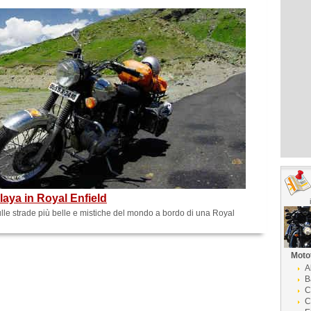
aya in Royal Enfield
lle strade più belle e mistiche del mondo a bordo di una Royal
Moto
A
B
C
C