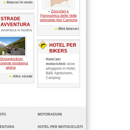
Itinerari in moto
»
Zoncolan e
Panoramica delle Vette
STRADE
splendide Alpi Carniche
AVVENTURA
Mini itinerari
 avventura in Austria
HOTEL PER
BIKERS
Grossglockner,
Hotel per
mponente montagna
motociclisti:
dove
alpina
alloggiare in Hotel,
B&B, Agriturismo,
Altre strade
Camping
OTO
MOTORADUNI
VENTURA
HOTEL PER MOTOCICLISTI