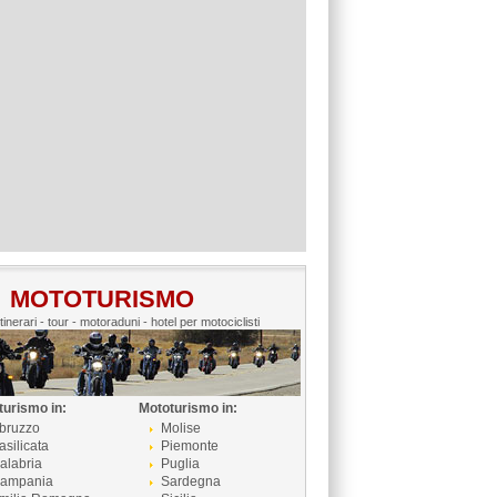
MOTOTURISMO
itinerari - tour - motoraduni - hotel per motociclisti
turismo in:
Mototurismo in:
bruzzo
Molise
asilicata
Piemonte
alabria
Puglia
ampania
Sardegna