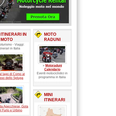
ITINERARI IN
MOTO
MOTO
RADUNI
oturismo - Viaggi:
tinerari in Italia
»
Motoraduni
Calendario
Eventi motociclistici in
l lago di Como al
programma in Italia
sso dello Spluga
MINI
ITINERARI
da Apecchiese, Gola
l Furlo e Urbino