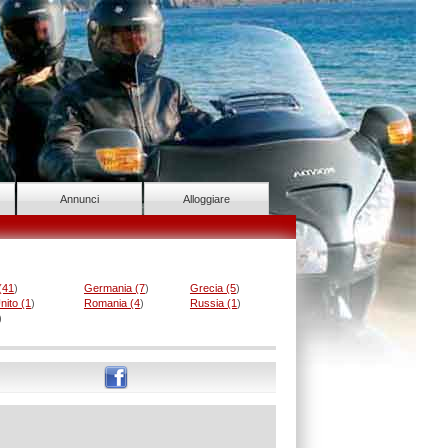
Annunci
Alloggiare
(41
)
Germania (7
)
Grecia (5
)
ito (1
)
Romania (4
)
Russia (1
)
)