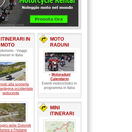
ITINERARI IN
MOTO
MOTO
RADUNI
oturismo - Viaggi:
tinerari in Italia
»
Motoraduni
Calendario
Eventi motociclistici in
 moto alla scoperta
programma in Italia
Sardegna occidentale
seducente
MINI
ITINERARI
ogiro delle Dolomiti
lunesi e Friulane