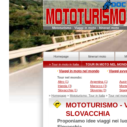
Mototurismo - Viaggi in moto - Itinerari moto
Homepage
Itinerari moto
M
» Tour in moto in Italia
TOUR IN MOTO NEL MON
Viaggi in moto nel mondo
Viaggi avv
Tour nel mondo:
Altro (1
)
Argentina (1
)
Austr
Irlanda (3
)
Marocco (3
)
Mont
Slovacchia (1
)
Slovenia (3
)
Spag
»
Homepage
»
Mototurismo: Tour in Italia
»
Tour nel mon
MOTOTURISMO - V
SLOVACCHIA
Proponiamo idee viaggi nei luog
Slovacchia