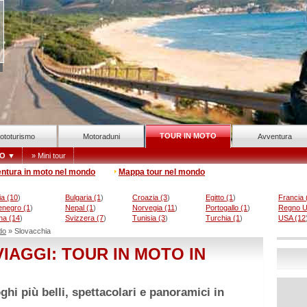
TOUR IN MOTO
ototurismo
Motoraduni
Avventura
DO ▼
» Mini tour
entura in moto nel mondo
Mappa tour nel mondo
ia (10
)
Bulgaria (1
)
Croazia (3
)
Egitto (1
)
Francia 
enegro (1
)
Nepal (1
)
Norvegia (11
)
Portogallo (1
)
Regno Un
na (14
)
Svizzera (7
)
Tunisia (3
)
Turchia (1
)
USA (12
do
» Slovacchia
IAGGI: TOUR IN MOTO IN
hi più belli, spettacolari e panoramici in