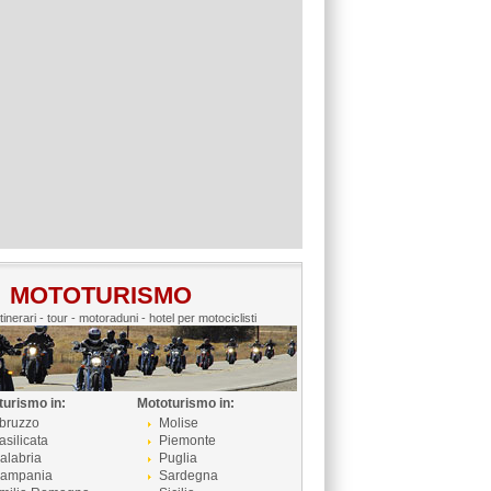
MOTOTURISMO
itinerari - tour - motoraduni - hotel per motociclisti
turismo in:
Mototurismo in:
bruzzo
Molise
asilicata
Piemonte
alabria
Puglia
ampania
Sardegna