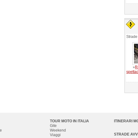
Strade
»
R
spettac
TOUR MOTO IN ITALIA
ITINERARI M
Gite
e
Weekend
STRADE AV
Viaggi