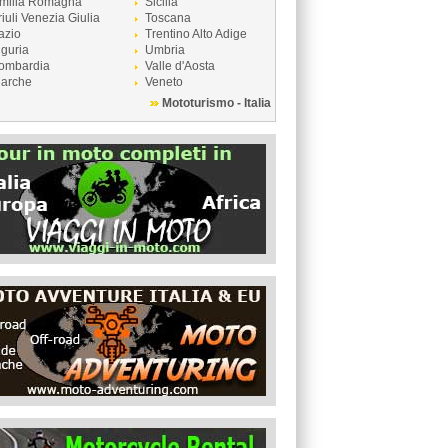
milia Romagna
Sicilia
riuli Venezia Giulia
Toscana
azio
Trentino Alto Adige
iguria
Umbria
ombardia
Valle d'Aosta
arche
Veneto
Mototurismo - Italia