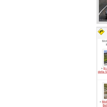
Mot
I
»
In
della 
»
Mot
Bel