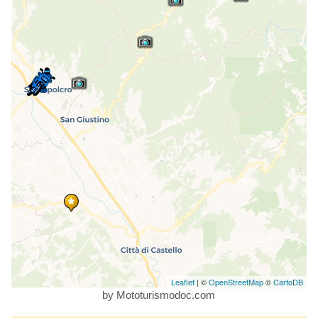
Leaflet
| ©
OpenStreetMap
©
CartoDB
by Mototurismodoc.com