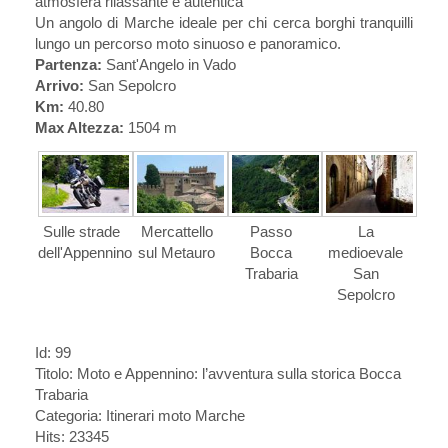
atmosfera rilassante e autentica
Un angolo di Marche ideale per chi cerca borghi tranquilli
lungo un percorso moto sinuoso e panoramico.
Partenza:
Sant'Angelo in Vado
Arrivo:
San Sepolcro
Km:
40.80
Max Altezza:
1504 m
Sulle strade
Mercattello
Passo
La
dell'Appennino
sul Metauro
Bocca
medioevale
Trabaria
San
Sepolcro
Id: 99
Titolo:
Moto e Appennino: l’avventura sulla storica Bocca
Trabaria
Categoria: Itinerari moto Marche
Hits: 23345