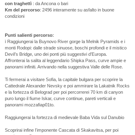
con traghettì
: da Ancona o bari
Km del percorso
: 2496 interamente su asfalto in buone
condizioni
Punti salienti percorso:
ì Raggiungerai la Buynovo River gorge la Melnik Pyramids e i
monti Rodopi: dalle strade sinuose, boschi profondi e il mistico
Devil’s Bridge, uno dei ponti più suggestivi d’Europa.
Affronterai la salita al leggendario Shipka Pass, curve ampie e
panorami infiniti. Arrivando nella suggestiva Valle delle Rose.
Ti fermerai a visitare Sofia, la capitale bulgara per scoprire la
Cattedrale Alexander Nevsky e poi ammirare la Lakatnik Rocks
e la fortezza di Belograd per poi percorrerei 70 km di canyon
puro lungo il fiume Iskar, curve continue, pareti verticali e
panorami mozzafiap01to.
Raggiungerai la fortezza di medievale Baba Vida sul Danubio
Scoprirai infine l'imponente Cascata di Skakavitsa, per poi