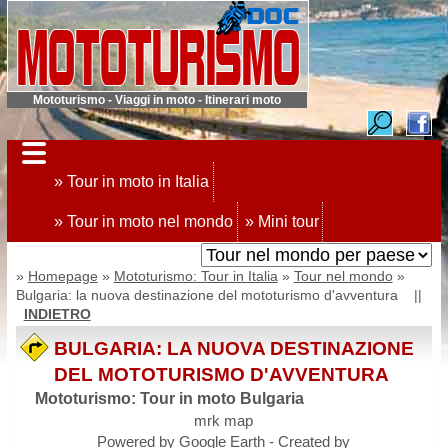
Mototurismo - Viaggi in moto - Itinerari moto
» Tour in moto in Italia
» Tour in moto nel mondo
» Mini tour
»
Homepage
»
Mototurismo: Tour in Italia
»
Tour nel mondo
»
Bulgaria: la nuova destinazione del mototurismo d'avventura ||
INDIETRO
BULGARIA: LA NUOVA DESTINAZIONE
DEL MOTOTURISMO D'AVVENTURA
Mototurismo: Tour in moto Bulgaria
mrk map
Powered by Google Earth - Created by