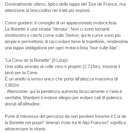
Generalmente ottimo, tipico delle tappe del Tour de France, ma
attenzione al brecciolino nei tratti più esposti.
Come guidare: Il consiglio di un appassionato motociclista
La Bonette è una strada "ritmata". Non ci sono tornanti
strettissimi e ciechi come sullo Stelvio; qui le curve sono più
ampie e permettono di raccordare bene le traiettorie, rendendola
una tappa obbligatoria per ogni motociclista "tour sulle Alpi".
"La Cime de la Bonette" (Il Loop):
Una volta arrivato al colle vero e proprio (2.715m), troverai il
bivio per la Cime.
È un anello a senso unico che porta all'altezza massima di
2.802m
. Attenzione: qui la pendenza aumenta bruscamente e l'aria è
rarefatta. Mantieni il motore allegro per evitare cali di potenza
dovuti all'altitudine.
Punti di Interesse del percorso da non perdere Inserire il Col de
la Bonette nei propri" itinerari moto tra le Alpi Francesi" significa
attraversare la storia: