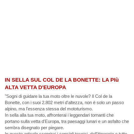
IN SELLA SUL COL DE LA BONETTE: LA PIù
ALTA VETTA D'EUROPA
"Sogni di guidare la tua moto oltre le nuvole? Il Col de la
Bonette, con i suoi 2.802 metri d'altezza, non è solo un passo
alpino, ma l'essenza stessa del mototurismo.
In sella alla tua moto, affronterai i leggendari tornanti che
portano sulla vetta d'Europa, tra paesaggi lunari e un asfalto che
sembra disegnato per piegare.
In questo articolo scoprirai i consigli tecnici, dell'itinerario e tutto