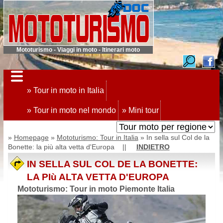
Mototurismo - Viaggi in moto - Itinerari moto
» Tour in moto in Italia
» Tour in moto nel mondo
» Mini tour
»
Homepage
»
Mototurismo: Tour in Italia
» In sella sul Col de la
Bonette: la più alta vetta d'Europa ||
INDIETRO
IN SELLA SUL COL DE LA BONETTE:
LA PIù ALTA VETTA D'EUROPA
Mototurismo: Tour in moto Piemonte Italia