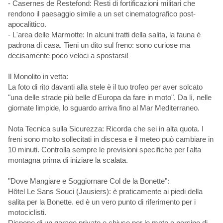
- Casernes de Restefond: Resti di fortificazioni militari che
rendono il paesaggio simile a un set cinematografico post-
apocalittico.
- L'area delle Marmotte: In alcuni tratti della salita, la fauna è
padrona di casa. Tieni un dito sul freno: sono curiose ma
decisamente poco veloci a spostarsi!
Il Monolito in vetta:
La foto di rito davanti alla stele è il tuo trofeo per aver solcato
"una delle strade più belle d'Europa da fare in moto". Da lì, nelle
giornate limpide, lo sguardo arriva fino al Mar Mediterraneo.
Nota Tecnica sulla Sicurezza: Ricorda che sei in alta quota. I
freni sono molto sollecitati in discesa e il meteo può cambiare in
10 minuti. Controlla sempre le previsioni specifiche per l'alta
montagna prima di iniziare la scalata.
"Dove Mangiare e Soggiornare Col de la Bonette":
Hôtel Le Sans Souci (Jausiers): è praticamente ai piedi della
salita per la Bonette. ed è un vero punto di riferimento per i
motociclisti.
Dispone di un garage privato e chiuso per le moto e persino di