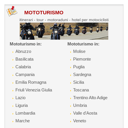
MOTOTURISMO
itinerari - tour - motoraduni - hotel per motociclisti
Mototurismo in:
Mototurismo in:
Abruzzo
Molise
Basilicata
Piemonte
Calabria
Puglia
Campania
Sardegna
Emilia Romagna
Sicilia
Friuli Venezia Giulia
Toscana
Lazio
Trentino Alto Adige
Liguria
Umbria
Lombardia
Valle d'Aosta
Marche
Veneto