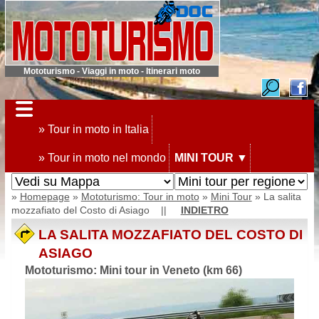
Mototurismo - Viaggi in moto - Itinerari moto
» Tour in moto in Italia
» Tour in moto nel mondo
MINI TOUR
▼
»
Homepage
»
Mototurismo: Tour in moto
»
Mini Tour
» La salita
mozzafiato del Costo di Asiago ||
INDIETRO
LA SALITA MOZZAFIATO DEL COSTO DI
ASIAGO
Mototurismo: Mini tour in Veneto (km 66)