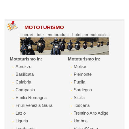
MOTOTURISMO
itinerari - tour - motoraduni - hotel per motociclisti
Mototurismo in:
Mototurismo in:
Abruzzo
Molise
Basilicata
Piemonte
Calabria
Puglia
Campania
Sardegna
Emilia Romagna
Sicilia
Friuli Venezia Giulia
Toscana
Lazio
Trentino Alto Adige
Liguria
Umbria
Lombardia
Valle d'Aosta