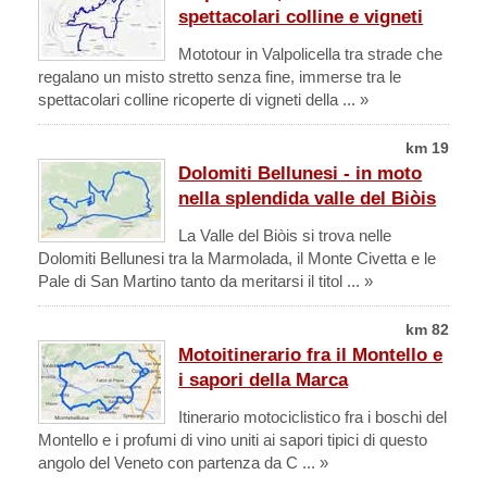
spettacolari colline e vigneti
Mototour in Valpolicella tra strade che
regalano un misto stretto senza fine, immerse tra le
spettacolari colline ricoperte di vigneti della ... »
km 19
Dolomiti Bellunesi - in moto
nella splendida valle del Biòis
La Valle del Biòis si trova nelle
Dolomiti Bellunesi tra la Marmolada, il Monte Civetta e le
Pale di San Martino tanto da meritarsi il titol ... »
km 82
Motoitinerario fra il Montello e
i sapori della Marca
Itinerario motociclistico fra i boschi del
Montello e i profumi di vino uniti ai sapori tipici di questo
angolo del Veneto con partenza da C ... »