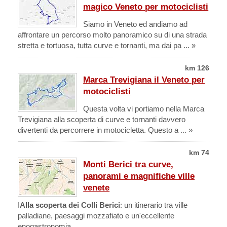
magico Veneto per motociclisti
Siamo in Veneto ed andiamo ad
affrontare un percorso molto panoramico su di una strada
stretta e tortuosa, tutta curve e tornanti, ma dai pa ... »
km 126
Marca Trevigiana il Veneto per
motociclisti
Questa volta vi portiamo nella Marca
Trevigiana alla scoperta di curve e tornanti davvero
divertenti da percorrere in motocicletta. Questo a ... »
km 74
Monti Berici tra curve,
panorami e magnifiche ville
venete
I
Alla scoperta dei Colli Berici
: un itinerario tra ville
palladiane, paesaggi mozzafiato e un'eccellente
enogastronomia.