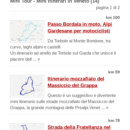
Mini Tour - Mini Itinerari in Veneto (14)
pagina 1 di 2
km 100
Passo Bordala in moto, Alpi
Gardesane per motociclisti
Da Torbole al Monte Bondone, tra
curve, laghi alpini e castelli
Un itinerario ad anello da Torbole sul Garda che unisce il
piacere dell ... »
km 59
Itinerario mozzafiato del
Massiccio del Grappa
Questo è un suggestivo e divertente
mini itinerario sulle strade mozzafiato del Massiccio del
Grappa, la grande montagna delle Prealpi Venet ... »
km 78
Strada della Fratellanza nel