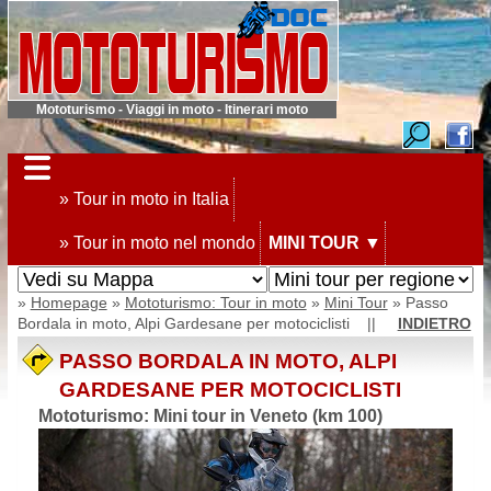
Mototurismo - Viaggi in moto - Itinerari moto
» Tour in moto in Italia
» Tour in moto nel mondo
MINI TOUR
▼
»
Homepage
»
Mototurismo: Tour in moto
»
Mini Tour
» Passo
Bordala in moto, Alpi Gardesane per motociclisti ||
INDIETRO
PASSO BORDALA IN MOTO, ALPI
GARDESANE PER MOTOCICLISTI
Mototurismo: Mini tour in Veneto (km 100)