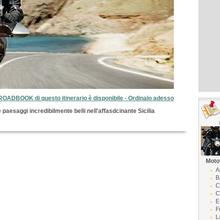
 ROADBOOK di questo itinerario è disponibile - Ordinalo adesso
 paesaggi incredibilmente belli nell'affasdcinante Sicilia
Moto
A
B
C
C
E
F
L