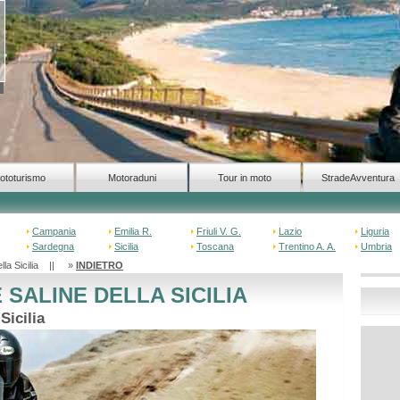
ototurismo
Motoraduni
Tour in moto
StradeAvventura
Campania
Emilia R.
Friuli V. G.
Lazio
Liguria
Sardegna
Sicilia
Toscana
Trentino A. A.
Umbria
della Sicilia || »
INDIETRO
E SALINE DELLA SICILIA
Sicilia