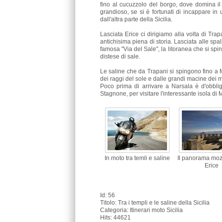
fino al cucuzzolo del borgo, dove domina il
grandioso, se si è fortunati di incappare in
dall'altra parte della Sicilia.
Lasciata Erice ci dirigiamo alla volta di Tra
antichisima piena di storia. Lasciata alle spal
famosa "Via del Sale", la litoranea che si spi
distese di sale.
Le saline che da Trapani si spingono fino a 
dei raggi del sole e dalle grandi macine dei m
Poco prima di arrivare a Narsala è d'obblig
Stagnone, per visitare l'interessante isola di
In moto tra temli e saline
Il panorama moz
Erice
Id: 56
Titolo:
Tra i templi e le saline della Sicilia
Categoria: Itinerari moto Sicilia
Hits: 44621