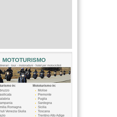
MOTOTURISMO
itinerari - tour - motoraduni - hotel per motociclisti
turismo in:
Mototurismo in:
bruzzo
Molise
asilicata
Piemonte
alabria
Puglia
ampania
Sardegna
milia Romagna
Sicilia
riuli Venezia Giulia
Toscana
azio
Trentino Alto Adige