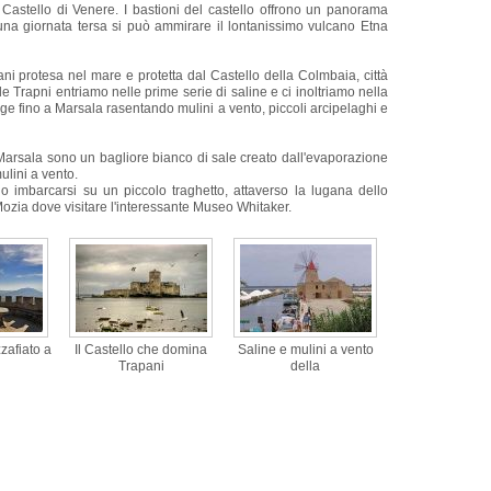
 Castello di Venere. I bastioni del castello offrono un panorama
 una giornata tersa si può ammirare il lontanissimo vulcano Etna
pani protesa nel mare e protetta dal Castello della Colmbaia, città
le Trapni entriamo nelle prime serie di saline e ci inoltriamo nella
nge fino a Marsala rasentando mulini a vento, piccoli arcipelaghi e
Marsala sono un bagliore bianco di sale creato dall'evaporazione
ulini a vento.
o imbarcarsi su un piccolo traghetto, attaverso la lugana dello
 Mozia dove visitare l'interessante Museo Whitaker.
zafiato a
Il Castello che domina
Saline e mulini a vento
Trapani
della