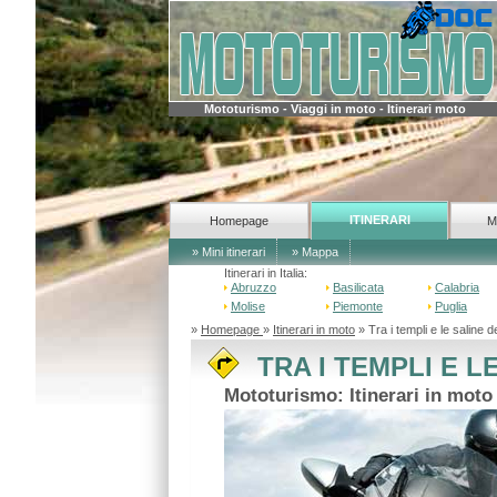
Mototurismo - Viaggi in moto - Itinerari moto
ITINERARI
Homepage
M
» Mini itinerari
» Mappa
Itinerari in Italia:
Abruzzo
Basilicata
Calabria
Molise
Piemonte
Puglia
»
Homepage
»
Itinerari in moto
» Tra i templi e le saline 
TRA I TEMPLI E L
Mototurismo: Itinerari in moto 