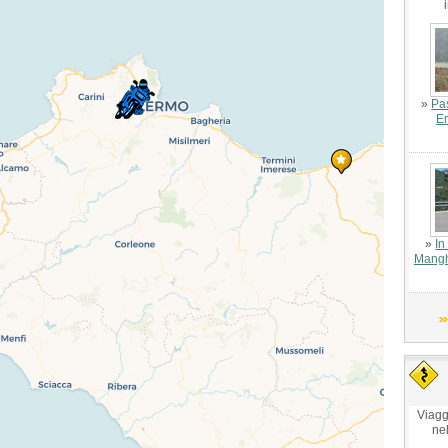
»
Pa
E
»
In
Mangh
Viagg
ne