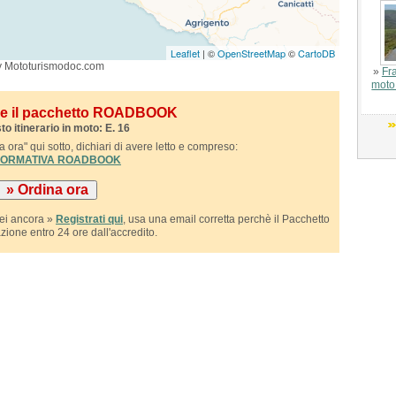
Leaflet
| ©
OpenStreetMap
©
CartoDB
y Mototurismodoc.com
»
Fr
moto 
ile il pacchetto ROADBOOK
to itinerario in moto: E. 16
 ora" qui sotto, dichiari di avere letto e compreso:
NFORMATIVA ROADBOOK
sei ancora »
Registrati qui
, usa una email corretta perchè il Pacchetto
azione entro 24 ore dall'accredito.