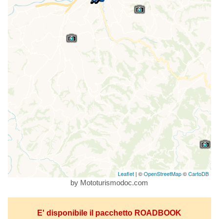
Leaflet
| ©
OpenStreetMap
©
CartoDB
by Mototurismodoc.com
E' disponibile il pacchetto ROADBOOK