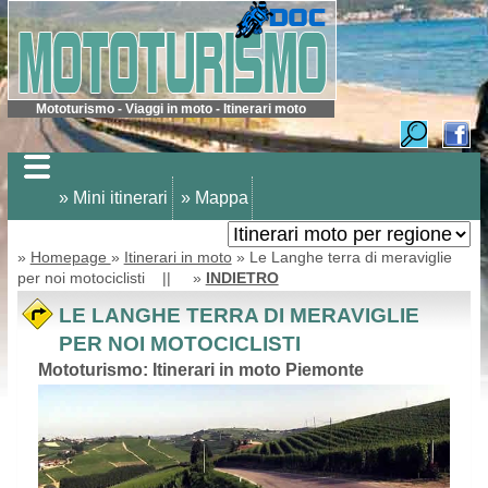
Mototurismo - Viaggi in moto - Itinerari moto
» Mini itinerari
» Mappa
»
Homepage
»
Itinerari in moto
» Le Langhe terra di meraviglie
per noi motociclisti || »
INDIETRO
LE LANGHE TERRA DI MERAVIGLIE
PER NOI MOTOCICLISTI
Mototurismo: Itinerari in moto Piemonte