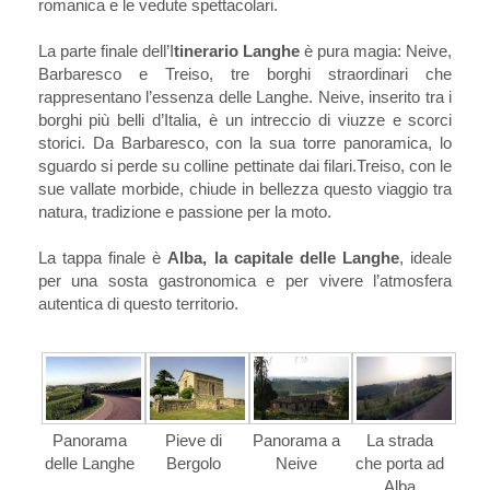
romanica e le vedute spettacolari.
La parte finale dell’I
tinerario Langhe
è pura magia: Neive,
Barbaresco e Treiso, tre borghi straordinari che
rappresentano l’essenza delle Langhe. Neive, inserito tra i
borghi più belli d’Italia, è un intreccio di viuzze e scorci
storici. Da Barbaresco, con la sua torre panoramica, lo
sguardo si perde su colline pettinate dai filari.Treiso, con le
sue vallate morbide, chiude in bellezza questo viaggio tra
natura, tradizione e passione per la moto.
La tappa finale è
Alba, la capitale delle Langhe
, ideale
per una sosta gastronomica e per vivere l’atmosfera
autentica di questo territorio.
Panorama
Pieve di
Panorama a
La strada
delle Langhe
Bergolo
Neive
che porta ad
Alba