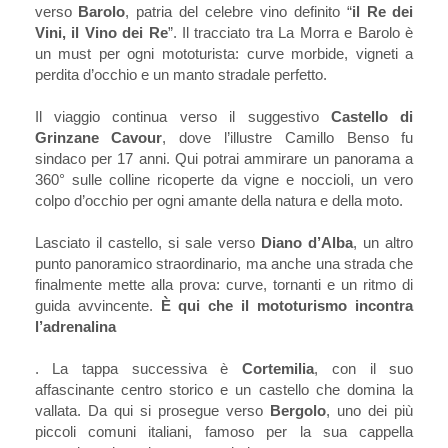
verso
Barolo
, patria del celebre vino definito “
il Re dei
Vini, il Vino dei Re
”. Il tracciato tra La Morra e Barolo è
un must per ogni mototurista: curve morbide, vigneti a
perdita d’occhio e un manto stradale perfetto.
Il viaggio continua verso il suggestivo
Castello di
Grinzane Cavour
, dove l’illustre Camillo Benso fu
sindaco per 17 anni. Qui potrai ammirare un panorama a
360° sulle colline ricoperte da vigne e noccioli, un vero
colpo d’occhio per ogni amante della natura e della moto.
Lasciato il castello, si sale verso
Diano d’Alba
, un altro
punto panoramico straordinario, ma anche una strada che
finalmente mette alla prova: curve, tornanti e un ritmo di
guida avvincente.
È qui che il mototurismo incontra
l’adrenalina
. La tappa successiva è
Cortemilia
, con il suo
affascinante centro storico e un castello che domina la
vallata. Da qui si prosegue verso
Bergolo
, uno dei più
piccoli comuni italiani, famoso per la sua cappella