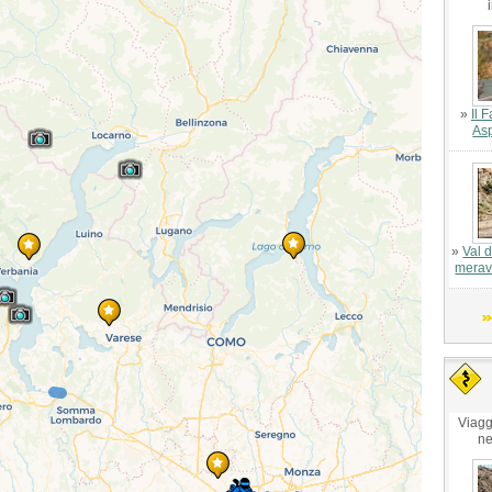
»
Il 
As
»
Val d
meravi
Viagg
ne