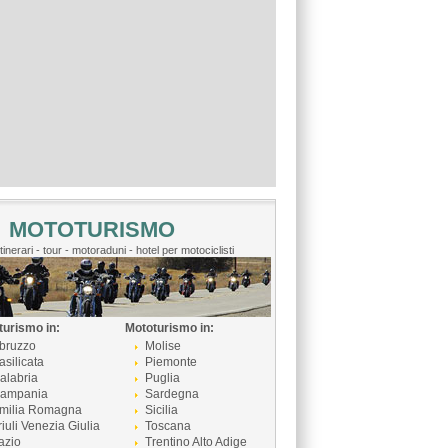
MOTOTURISMO
itinerari - tour - motoraduni - hotel per motociclisti
turismo in:
Mototurismo in:
bruzzo
Molise
asilicata
Piemonte
alabria
Puglia
ampania
Sardegna
milia Romagna
Sicilia
riuli Venezia Giulia
Toscana
azio
Trentino Alto Adige