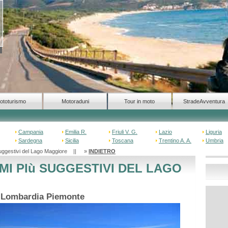
ototurismo
Motoraduni
Tour in moto
StradeAvventura
Campania
Emilia R.
Friuli V. G.
Lazio
Liguria
Sardegna
Sicilia
Toscana
Trentino A. A.
Umbria
suggestivi del Lago Maggiore || »
INDIETRO
I PIù SUGGESTIVI DEL LAGO
o Lombardia Piemonte