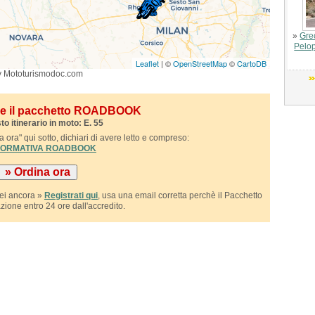
»
Gre
Pelop
Leaflet
| ©
OpenStreetMap
©
CartoDB
y Mototurismodoc.com
ile il pacchetto ROADBOOK
to itinerario in moto: E. 55
 ora" qui sotto, dichiari di avere letto e compreso:
NFORMATIVA ROADBOOK
sei ancora »
Registrati qui
, usa una email corretta perchè il Pacchetto
azione entro 24 ore dall'accredito.