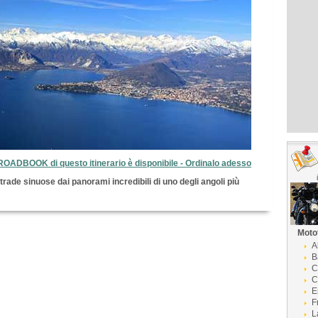
 ROADBOOK di questo itinerario è disponibile - Ordinalo adesso
rade sinuose dai panorami incredibili di uno degli angoli più
Moto
A
B
C
C
E
F
L