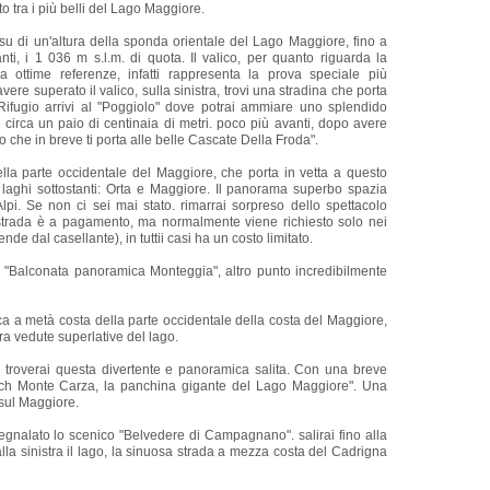
 tra i più belli del Lago Maggiore.
a su di un'altura della sponda orientale del Lago Maggiore, fino a
nti, i 1 036 m s.l.m. di quota. Il valico, per quanto riguarda la
a ottime referenze, infatti rappresenta la prova speciale più
re superato il valico, sulla sinistra, trovi una stradina che porta
Rifugio arrivi al "Poggiolo" dove potrai ammiare uno splendido
circa un paio di centinaia di metri. poco più avanti, dopo avere
o che in breve ti porta alle belle Cascate Della Froda".
ella parte occidentale del Maggiore, che porta in vetta a questo
aghi sottostanti: Orta e Maggiore. Il panorama superbo spazia
pi. Se non ci sei mai stato. rimarrai sorpreso dello spettacolo
 strada è a pagamento, ma normalmente viene richiesto solo nei
de dal casellante), in tuttii casi ha un costo limitato.
lla "Balconata panoramica Monteggia", altro punto incredibilmente
a a metà costa della parte occidentale della costa del Maggiore,
ra vedute superlative del lago.
 troverai questa divertente e panoramica salita. Con una breve
nch Monte Carza, la panchina gigante del Lago Maggiore". Una
sul Maggiore.
egnalato lo scenico "Belvedere di Campagnano". salirai fino alla
la sinistra il lago, la sinuosa strada a mezza costa del Cadrigna