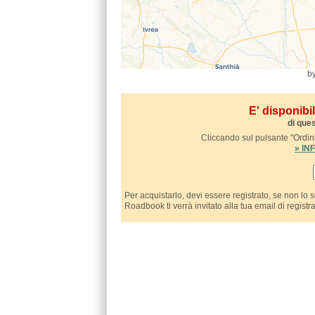
b
E' disponib
di ques
Cliccando sul pulsante "Ordina
» I
Per acquistarlo, devi essere registrato, se non lo 
Roadbook ti verrà invitato alla tua email di registr