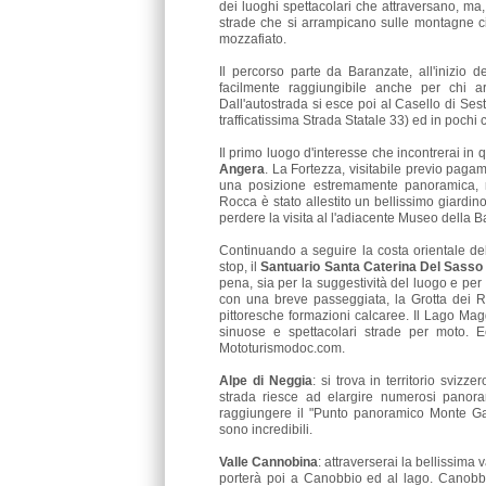
dei luoghi spettacolari che attraversano, ma,
strade che si arrampicano sulle montagne c
mozzafiato.
Il percorso parte da Baranzate, all'inizio d
facilmente raggiungibile anche per chi ar
Dall'autostrada si esce poi al Casello di Ses
trafficatissima Strada Statale 33) ed in pochi 
Il primo luogo d'interesse che incontrerai in 
Angera
. La Fortezza, visitabile previo paga
una posizione estremamente panoramica, r
Rocca è stato allestito un bellissimo giardi
perdere la visita al l'adiacente Museo della 
Continuando a seguire la costa orientale de
stop, il
Santuario Santa Caterina Del Sasso
pena, sia per la suggestività del luogo e per
con una breve passeggiata, la Grotta dei Ro
pittoresche formazioni calcaree. Il Lago Magg
sinuose e spettacolari strade per moto. E
Mototurismodoc.com.
Alpe di Neggia
: si trova in territorio svizz
strada riesce ad elargire numerosi panora
raggiungere il "Punto panoramico Monte Ga
sono incredibili.
Valle Cannobina
: attraverserai la bellissima
porterà poi a Canobbio ed al lago. Canobbi