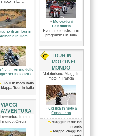
in moto in Italia
»
Motoraduni
Calendario
Eventi motociclistici in
Fascino di un Tour in
programma in Italia
promonte in Moto
TOUR IN
MOTO NEL
MONDO
i Non: Trentino delle
Mototurismo: Viaggi in
glie per motociclisti
moto in Francia
Tour in moto Italia
Mappa Tour in Italia
VIAGGI
»
Corsica in moto a
AVVENTURA
Capodanno
i avventura in moto
l mondo: Grecia
Viaggi in moto nel
mondo
Mappa Viaggi nel
mondo