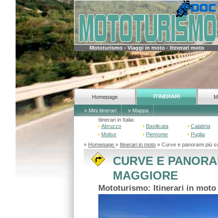
Mototurismo - Viaggi in moto - Itinerari moto
ITINERARI
Homepage
M
» Mini itinerari
» Mappa
Itinerari in Italia:
Abruzzo
Basilicata
Calabria
Molise
Piemonte
Puglia
»
Homepage
»
Itinerari in moto
» Curve e panorami più 
CURVE E PANORAM
MAGGIORE
Mototurismo: Itinerari in mot