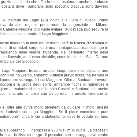
 grazie alla libertà che offre la moto, esplorare anche le tortuose
ircostanti dove i panorami sullo specchio d'acqua sono davvero
ell'Autostrada dei Laghi (A8) vicino alla Fiera di Milano. Punto
riva da altre regioni, percorrendo la tangenziale di Milano.
to Calende-Vergiate (chi vuole evitare l'autostrada può seguire la
chilometri ecco apparire il
Lago Maggiore
.
questo itinerario in moto nel Verbano, sarà la
Rocca Borromea di
mento di un ticket, sorge su di una montagnola a picco sul lago in
egalando delle vedute stupende. Nel perimetro interno della
no medioevale, anch'esso vistabile, come le storiche Sale. Da non
Bambola e del Giocattolo.
l Lago Maggiore troverai un altro luogo dove ti consigliamo uno
con il vicino Eremo, entrambi visitabili previo ticket, ma ne vale la
 i panorami scenografici sul Maggiore. Oltre al Santuario troverai,
ccioni e la Grotta degli spiriti, entrambe ricche di numerose e
iore ai motociclisti non offre solo Castelli e Santuari, ma anche
cco le strade sinuose che percorrerai in questo itinerario di
ero e, oltre alle curve molto divertenti da guidare in moto, questa
mi fantastici sul Lago Maggiore. Se ti piace camminare puoi
mbarogno", circa 5 Km andata/ritorno, dove le vedute sul lago
 valle superando il Fineropass a 973 m s.l.m. di quota. La discesa ti
o è un bellissimo borgo di pescatori con un suggestivo centro