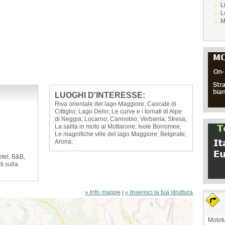
L
L
M
LUOGHI D'INTERESSE:
Riva orientale del lago Maggiore; Cascate di
Cittiglio; Lago Delio; Le curve e i tornati di Alpe
di Neggia; Locarno; Cannobio; Verbania; Stresa;
La salita in moto al Mottarone; Isole Borromee;
Le magnifiche ville del lago Maggiore; Belgirate;
Arona;
otel, B&B,
ti sulla
» Info mappe
|
» Inserisci la tua struttura
Mototu