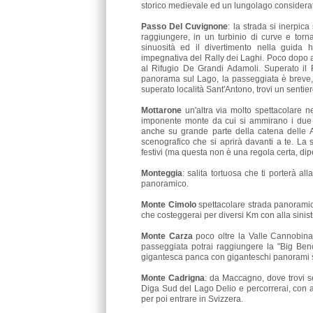
storico medievale ed un lungolago considerato
Passo Del Cuvignone
: la strada si inerpic
raggiungere, in un turbinio di curve e torna
sinuosità ed il divertimento nella guida h
impegnativa del Rally dei Laghi. Poco dopo ave
al Rifugio De Grandi Adamoli. Superato il 
panorama sul Lago, la passeggiata è breve, 
superato località Sant'Antono, trovi un sentier
Mottarone
un'altra via molto spettacolare n
imponente monte da cui si ammirano i due l
anche su grande parte della catena delle Al
scenografico che si aprirà davanti a te. La
festivi (ma questa non è una regola certa, dipen
Monteggia
: salita tortuosa che ti porterà a
panoramico.
Monte Cimolo
spettacolare strada panoramic
che costeggerai per diversi Km con alla sinist
Monte Carza
poco oltre la Valle Cannobina
passeggiata potrai raggiungere la "Big Be
gigantesca panca con giganteschi panorami 
Monte Cadrigna
: da Maccagno, dove trovi s
Diga Sud del Lago Delio e percorrerai, con al
per poi entrare in Svizzera.