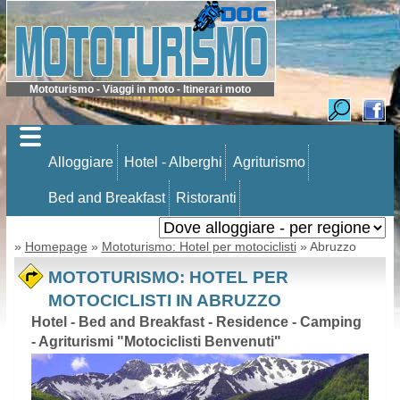
Mototurismo - Viaggi in moto - Itinerari moto
Alloggiare
Hotel - Alberghi
Agriturismo
Bed and Breakfast
Ristoranti
»
Homepage
»
Mototurismo: Hotel per motociclisti
» Abruzzo
MOTOTURISMO: HOTEL PER
MOTOCICLISTI IN ABRUZZO
Hotel - Bed and Breakfast - Residence - Camping
- Agriturismi "Motociclisti Benvenuti"