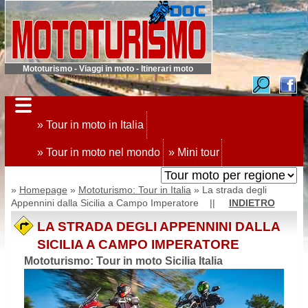
Mototurismo - Viaggi in moto - Itinerari moto
» Tour in moto in Italia
» Tour in moto nel mondo
» Mini tour
»
Homepage
»
Mototurismo: Tour in Italia
» La strada degli
Appennini dalla Sicilia a Campo Imperatore ||
INDIETRO
LA STRADA DEGLI APPENNINI DALLA
SICILIA A CAMPO IMPERATORE
Mototurismo: Tour in moto Sicilia Italia