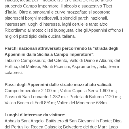
stupendo Campo Imperatore, il piccolo e suggestivo Tibet
d'Italia. Oltre a panorami e curve mozzafiato si scoprono
pittoreschi borghi medioevali, splendidi parchi nazionali,
interessanti luoghi d'interesse, laghi cerulei e tanto altro.
Ricordiamo ai motociclisti buongustai che gli Appennini offrono i
migliori piatti tipici della cucina italiana.
Parchi nazionali attraversati percorrendo la "strada degli
Appennini dalla Sicilia a Campo Imperatore"
:
Taburno Camposauro; del Cilento, Vallo di Diano e Alburni; del
Pollino; del Matese; Monti Picentini; Aspromonte; ; Sila; Serre
calabresi.
Passi degli Appennini dalle strade mozzafiato valicati
:
Campo Imperatore 2.100 m.; Valico Capo la Serra 1.600 m.;
Passo di San Leonardo 1.282 m. : Portella di Bafurco 1120 m.;
Valico Bocca di Forlì 891m; Valico del Mocerone 684m.
Luoghi d'interesse da visitare
:
Abbazia Sant'Angelo; Battistero di San Giovanni in Fonte; Diga
del Pertusillo; Rocca Calascio; Belvedere dei due Mari; Lago