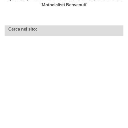
'Motociclisti Benvenuti'
Cerca nel sito: