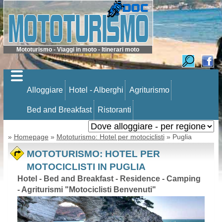
Mototurismo - Viaggi in moto - Itinerari moto
Alloggiare
Hotel - Alberghi
Agriturismo
Bed and Breakfast
Ristoranti
»
Homepage
»
Mototurismo: Hotel per motociclisti
» Puglia
MOTOTURISMO: HOTEL PER
MOTOCICLISTI IN PUGLIA
Hotel - Bed and Breakfast - Residence - Camping
- Agriturismi "Motociclisti Benvenuti"