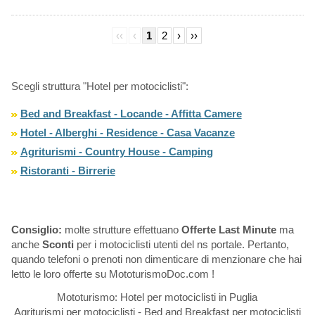
‹‹
‹
1
2
›
››
Scegli struttura "Hotel per motociclisti":
Bed and Breakfast - Locande - Affitta Camere
Hotel - Alberghi - Residence - Casa Vacanze
Agriturismi - Country House - Camping
Ristoranti - Birrerie
Consiglio:
molte strutture effettuano
Offerte Last Minute
ma
anche
Sconti
per i motociclisti utenti del ns portale. Pertanto,
quando telefoni o prenoti non dimenticare di menzionare che hai
letto le loro offerte su MototurismoDoc.com !
Mototurismo: Hotel per motociclisti in Puglia
Agriturismi per motociclisti - Bed and Breakfast per motociclisti