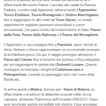
affascinanti del nostro Paese. Lasciata alle spalle la Pianura
Padana, si entra negli Appennini, attraversando l'
Appennino
Tosco-Emiliano
,
Tosco-Romagnolo
e
Umbro-Marchigiano
,
fino a raggiungere le alte vette del
Gran Sasso
. Le strade
appenniniche regalano panorami straordinari e curve
emozionanti, con passi iconici del motociclismo in Italia:
Passo
della Futa
,
Passo della Raticosa
e il
Passo del Muraglione
.
L'Appennino ci accompagna fino a
Paestum
, dove i templi di
Hera, Nettuno e Atena rappresentano un eccezionale esempio
di architettura greca. Da qui, il viaggio prosegue attraverso il
Parco del Cilento
fino ai tornanti che portano a Roccadaspide,
per poi raggiungere le spettacolari
Dolomiti Lucane
. Queste
montagne incorniciano i borghi di
Castelmezzano e
Pietrapertosa
, creando un paesaggio unico nel cuore della
Basilicata.
Si arriva quindi a
Matera
, famosa per i
Sassi di Matera
, un
affascinante complesso di abitazioni scavate nella roccia
calcarea, dichiarato Patrimonio dell'Umanità UNESCO. Dopo
aver ammirato questo incredibile sito storico, il tour prosegue