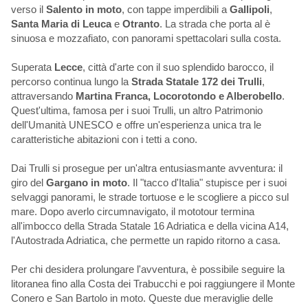
verso il
Salento in moto
, con tappe imperdibili a
Gallipoli
,
Santa Maria di Leuca
e
Otranto
. La strada che porta al è
sinuosa e mozzafiato, con panorami spettacolari sulla costa.
Superata
Lecce
, città d'arte con il suo splendido barocco, il
percorso continua lungo la
Strada Statale 172 dei Trulli
,
attraversando
Martina Franca, Locorotondo e Alberobello
.
Quest'ultima, famosa per i suoi Trulli, un altro Patrimonio
dell'Umanità UNESCO e offre un'esperienza unica tra le
caratteristiche abitazioni con i tetti a cono.
Dai Trulli si prosegue per un'altra entusiasmante avventura: il
giro del
Gargano in moto
. Il "tacco d'Italia" stupisce per i suoi
selvaggi panorami, le strade tortuose e le scogliere a picco sul
mare. Dopo averlo circumnavigato, il mototour termina
all'imbocco della Strada Statale 16 Adriatica e della vicina A14,
l'Autostrada Adriatica, che permette un rapido ritorno a casa.
Per chi desidera prolungare l'avventura, è possibile seguire la
litoranea fino alla Costa dei Trabucchi e poi raggiungere il Monte
Conero e San Bartolo in moto. Queste due meraviglie delle