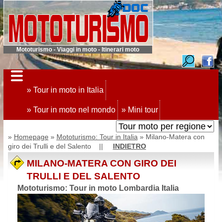
Mototurismo - Viaggi in moto - Itinerari moto
» Tour in moto in Italia
» Tour in moto nel mondo
» Mini tour
»
Homepage
»
Mototurismo: Tour in Italia
» Milano-Matera con
giro dei Trulli e del Salento ||
INDIETRO
MILANO-MATERA CON GIRO DEI
TRULLI E DEL SALENTO
Mototurismo: Tour in moto Lombardia Italia