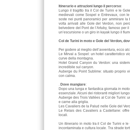
Itinerario e attrazioni lungo il percorso
:
Lungo il tragitto tra il Col de Turini e le Go
medievali come Sospel e Entrevaux, con le lo
soste nei punti panoramici per ammirare la 
volta arrivati alle Gole del Verdon, non per
belvedere del Pont de l’Artuby, famoso per i
un’escursione o un giro in kayak lungo il fium
Col de Turini in moto e Gole del Verdon, do
Per godere al meglio dell’avventura, ecco alcu
Le Mirval a Sospel: un hotel caratteristico vi
curve della montagna.
Hotel Grand Canyon du Verdon: una sistema
incredibile sul canyon.
Auberge du Point Sublime: situato proprio vi
con calma.
.
Dove mangiare
:
Dopo una lunga e fantastica giornata in moto 
essenziale. Alcuni dei ristoranti migliori lung
Auberge des Trois Vallées al Col de Turini: un'
e carne alla griglia.
Les Cavaliers de la Palud nelle Gole del Verd
Le Relais des Cavaliers a Castellane: offre 
locali.
Un itinerario in moto tra il Col de Turini e
incontaminata e cultura locale. Tra strade tort