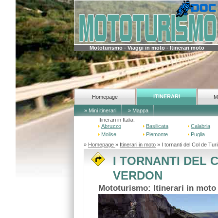
Mototurismo - Viaggi in moto - Itinerari moto
ITINERARI
Homepage
M
» Mini itinerari
» Mappa
Itinerari in Italia:
Abruzzo
Basilicata
Calabria
Molise
Piemonte
Puglia
»
Homepage
»
Itinerari in moto
» I tornanti del Col de T
I TORNANTI DEL 
VERDON
Mototurismo: Itinerari in moto