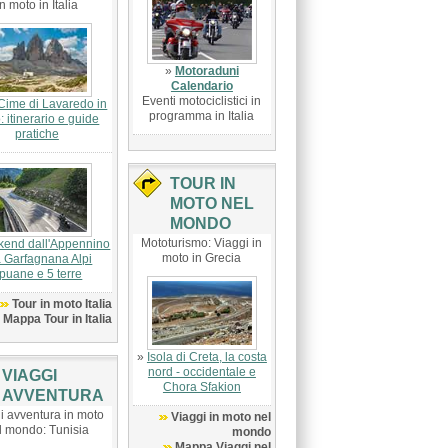
in moto in Italia
»
Motoraduni
Calendario
Eventi motociclistici in
Cime di Lavaredo in
programma in Italia
: itinerario e guide
pratiche
TOUR IN
MOTO NEL
MONDO
Mototurismo: Viaggi in
end dall'Appennino
moto in Grecia
a Garfagnana Alpi
puane e 5 terre
Tour in moto Italia
Mappa Tour in Italia
»
Isola di Creta, la costa
nord - occidentale e
VIAGGI
Chora Sfakion
AVVENTURA
i avventura in moto
Viaggi in moto nel
l mondo: Tunisia
mondo
Mappa Viaggi nel