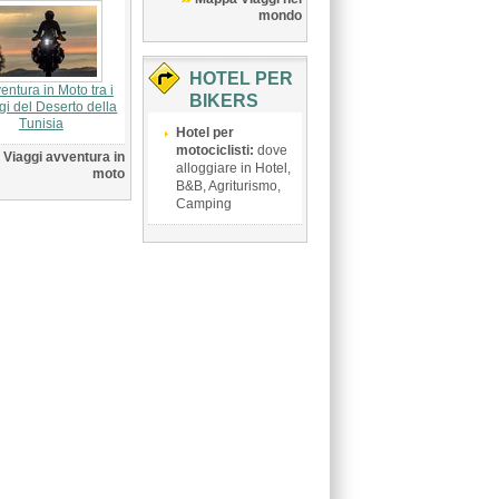
mondo
HOTEL PER
entura in Moto tra i
BIKERS
gi del Deserto della
Tunisia
Hotel per
motociclisti:
dove
Viaggi avventura in
alloggiare in Hotel,
moto
B&B, Agriturismo,
Camping