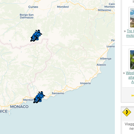
»
Tre 
moto
»
Week
all
A
Viagg
ne