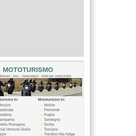
MOTOTURISMO
itinerari - tour - motoraduni - hotel per motociclisti
turismo in:
Mototurismo in:
bruzzo
Molise
asilicata
Piemonte
alabria
Puglia
ampania
Sardegna
milia Romagna
Sicilia
riuli Venezia Giulia
Toscana
azio
Trentino Alto Adige