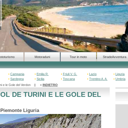
ototurismo
Motoraduni
Tour in moto
StradeAvventura
Campania
Emilia R.
Friuli V. G.
Lazio
Liguria
Sardegna
Sicilia
Toscana
Trentino A. A.
Umbria
urini e le Gole del Verdon || »
INDIETRO
COL DE TURINI E LE GOLE DEL
 Piemonte Liguria