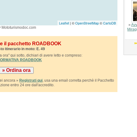
Leaflet
| ©
OpenStreetMap
©
CartoDB
»
Avv
y Mototurismodoc.com
Mirag
ile il pacchetto ROADBOOK
to itinerario in moto: E. 49
 ora" qui sotto, dichiari di avere letto e compreso:
NFORMATIVA ROADBOOK
sei ancora »
Registrati qui
, usa una email corretta perchè il Pacchetto
azione entro 24 ore dall'accredito.