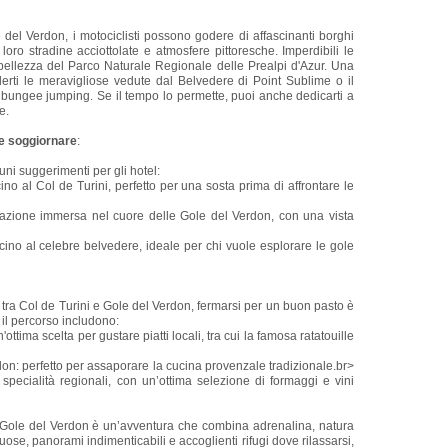
le del Verdon, i motociclisti possono godere di affascinanti borghi
ro stradine acciottolate e atmosfere pittoresche. Imperdibili le
bellezza del Parco Naturale Regionale delle Prealpi d'Azur. Una
derti le meravigliose vedute dal Belvedere di Point Sublime o il
l bungee jumping. Se il tempo lo permette, puoi anche dedicarti a
e.
ve soggiornare
:
ni suggerimenti per gli hotel:
cino al Col de Turini, perfetto per una sosta prima di affrontare le
zione immersa nel cuore delle Gole del Verdon, con una vista
cino al celebre belvedere, ideale per chi vuole esplorare le gole
tra Col de Turini e Gole del Verdon, fermarsi per un buon pasto è
o il percorso includono:
ottima scelta per gustare piatti locali, tra cui la famosa ratatouille
on: perfetto per assaporare la cucina provenzale tradizionale.br>
specialità regionali, con un’ottima selezione di formaggi e vini
 le Gole del Verdon è un’avventura che combina adrenalina, natura
uose, panorami indimenticabili e accoglienti rifugi dove rilassarsi,