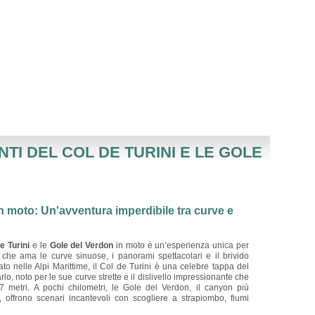
ANTI DEL COL DE TURINI E LE GOLE
in moto: Un'avventura imperdibile tra curve e
e Turini
e le
Gole del Verdon
in moto è un’esperienza unica per
 che ama le curve sinuose, i panorami spettacolari e il brivido
uato nelle Alpi Marittime, il Col de Turini è una celebre tappa del
lo, noto per le sue curve strette e il dislivello impressionante che
7 metri. A pochi chilometri, le Gole del Verdon, il canyon più
 offrono scenari incantevoli con scogliere a strapiombo, fiumi