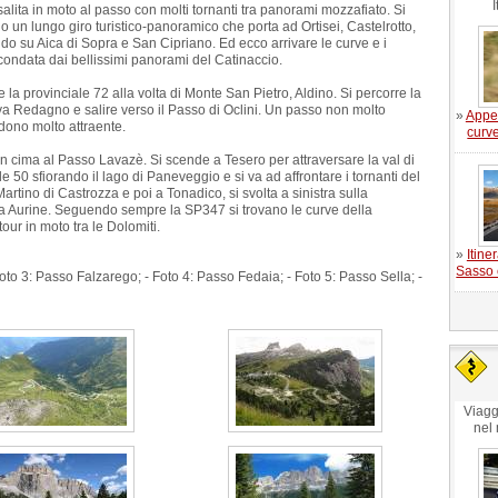
I
 salita in moto al passo con molti tornanti tra panorami mozzafiato. Si
n lungo giro turistico-panoramico che porta ad Ortisei, Castelrotto,
ndo su Aica di Sopra e San Cipriano. Ed ecco arrivare le curve e i
rcondata dai bellissimi panorami del Catinaccio.
a provinciale 72 alla volta di Monte San Pietro, Aldino. Si percorre la
va Redagno e salire verso il Passo di Oclini. Un passo non molto
»
Appe
dono molto attraente.
curv
 in cima al Passo Lavazè. Si scende a Tesero per attraversare la val di
50 sfiorando il lago di Paneveggio e si va ad affrontare i tornanti del
artino di Castrozza e poi a Tonadico, si svolta a sinistra sulla
a Aurine. Seguendo sempre la SP347 si trovano le curve della
our in moto tra le Dolomiti.
»
Itine
Sasso 
oto 3: Passo Falzarego; - Foto 4: Passo Fedaia; - Foto 5: Passo Sella; -
Viagg
nel