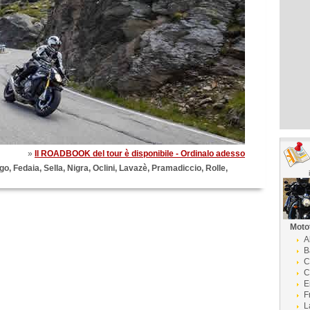
»
Il ROADBOOK del tour è disponibile - Ordinalo adesso
, Fedaia, Sella, Nigra, Oclini, Lavazè, Pramadiccio, Rolle,
Moto
A
B
C
C
E
F
L