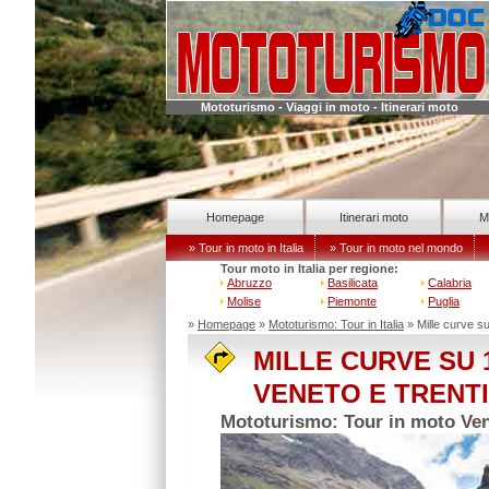
Mototurismo - Viaggi in moto - Itinerari moto
Homepage
Itinerari moto
M
» Tour in moto in Italia
» Tour in moto nel mondo
Tour moto in Italia per regione:
Abruzzo
Basilicata
Calabria
Molise
Piemonte
Puglia
»
Homepage
»
Mototurismo: Tour in Italia
» Mille curve s
MILLE CURVE SU 
VENETO E TRENT
Mototurismo: Tour in moto Vene