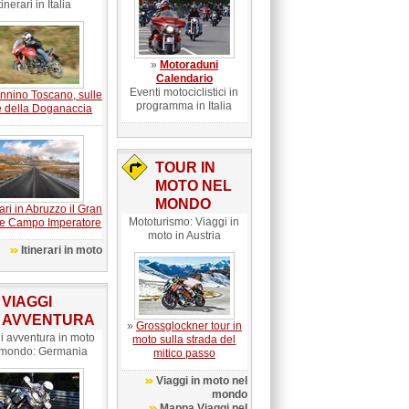
tinerari in Italia
»
Motoraduni
Calendario
Eventi motociclistici in
nnino Toscano, sulle
programma in Italia
e della Doganaccia
TOUR IN
MOTO NEL
MONDO
rari in Abruzzo il Gran
Mototurismo: Viaggi in
e Campo Imperatore
moto in Austria
Itinerari in moto
VIAGGI
AVVENTURA
»
Grossglockner tour in
i avventura in moto
moto sulla strada del
 mondo: Germania
mitico passo
Viaggi in moto nel
mondo
Mappa Viaggi nel