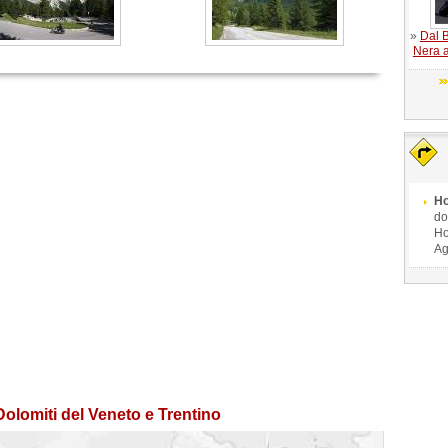
»
Dal B
Nera a
Ho
do
Ho
Ag
Dolomiti del Veneto e Trentino