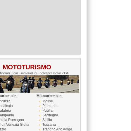
MOTOTURISMO
itinerari - tour - motoraduni - hotel per motociclisti
turismo in:
Mototurismo in:
bruzzo
Molise
asilicata
Piemonte
alabria
Puglia
ampania
Sardegna
milia Romagna
Sicilia
riuli Venezia Giulia
Toscana
azio
Trentino Alto Adige