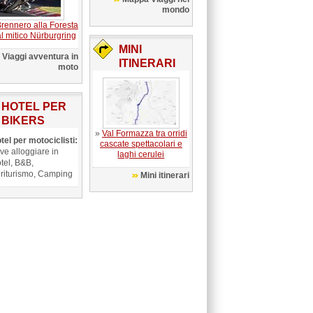
mondo
rennero alla Foresta
l mitico Nürburgring
MINI
Viaggi avventura in
ITINERARI
moto
HOTEL PER
BIKERS
»
Val Formazza tra orridi
tel per motociclisti:
cascate spettacolari e
ve alloggiare in
laghi cerulei
tel, B&B,
riturismo, Camping
Mini itinerari