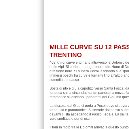
MILLE CURVE SU 12 PAS
TRENTINO
403 Km di curve e tornanti attraverso le Dolomiti de
delle Alpi. Si parte da Longarone in direzione di D
direzione nord. Si supera Pecol lasciando alle spall
immersi boschi tra curve e tornanti fino all'altopian
sommità del passo.
Sosta di rito e giù a capofitto verso Santa Fosca, d
tortuosa salita circondati da un panorama mozzafiat
rammarico si lasciano i panorami del Giau ma quest
La discesa dal Giau ci porta a Pocol dove si devia 
tranquilla e panoramica. Si scende dal passo sup
davanti ci sta aspettando il Passo Fedaia. La sali
vero spettacolo per gi occhi.
Il tour in moto tra le Dolomiti arrivati a questo pu