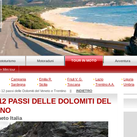
TOUR IN MOTO
ototurismo
Motoraduni
Avventura
» Mini tour
Campania
Emilia R.
Friuli V. G.
Lazio
Liguria
Sardegna
Sicilia
Toscana
Trentino A.A.
Umbria
u 12 passi delle Dolomiti del Veneto e Trentino ||
INDIETRO
12 PASSI DELLE DOLOMITI DEL
INO
to Italia