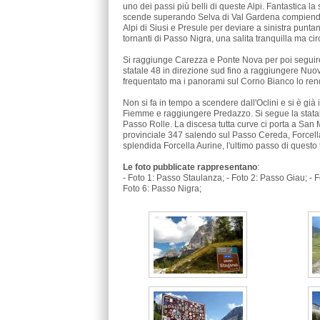
uno dei passi più belli di queste Alpi. Fantastica la
scende superando Selva di Val Gardena compiendo u
Alpi di Siusi e Presule per deviare a sinistra punta
tornanti di Passo Nigra, una salita tranquilla ma ci
Si raggiunge Carezza e Ponte Nova per poi seguire l
statale 48 in direzione sud fino a raggiungere Nuo
frequentato ma i panorami sul Corno Bianco lo ren
Non si fa in tempo a scendere dall'Oclini e si è già
Fiemme e raggiungere Predazzo. Si segue la statale 
Passo Rolle. La discesa tutta curve ci porta a San M
provinciale 347 salendo sul Passo Cereda, Forcell
splendida Forcella Aurine, l'ultimo passo di questo t
Le foto pubblicate rappresentano
:
- Foto 1: Passo Staulanza; - Foto 2: Passo Giau; - F
Foto 6: Passo Nigra;