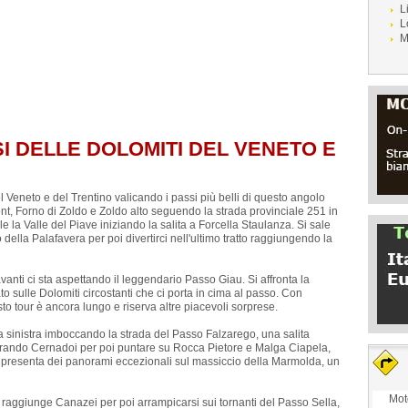
L
L
M
SI DELLE DOLOMITI DEL VENETO E
l Veneto e del Trentino valicando i passi più belli di questo angolo
ont, Forno di Zoldo e Zoldo alto seguendo la strada provinciale 251 in
e la Valle del Piave iniziando la salita a Forcella Staulanza. Si sale
o della Palafavera per poi divertirci nell'ultimo tratto raggiungendo la
avanti ci sta aspettando il leggendario Passo Giau. Si affronta la
o sulle Dolomiti circostanti che ci porta in cima al passo. Con
o tour è ancora lungo e riserva altre piacevoli sorprese.
a sinistra imboccando la strada del Passo Falzarego, una salita
erando Cernadoi per poi puntare su Rocca Pietore e Malga Ciapela,
ta presenta dei panorami eccezionali sul massiccio della Marmolda, un
Mot
nto raggiunge Canazei per poi arrampicarsi sui tornanti del Passo Sella,