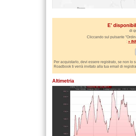
E' disponib
di q
Cliccando sul pulsante "Ordina
:
» I
Per acquistarlo, devi essere registrato, se non lo 
Roadbook ti verrà invitato alla tua email di registr
Altimetria