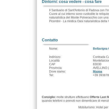
Dintorni: cosa vedere - cosa fare
Il Santuario di Sant'Antonio di Padova con l'
Cuore al cui interno sono custodite le reliqui
naturalistica del Monte Polveracchio con una n
Picentini - La mistica Oasi naturalistica della 
Contatto
Nome:
Bellavigna
Indirizzo:
Contrada Ca
Località
Montefalcio
CAP
83030
Provincia:
AVELLINO (
Dove siamo:
Mappa
Tel:
+39 39387
Consiglio:
molte strutture effettuano
Offerte Last 
quando telefoni o prenoti non dimenticare di menzi
Mototurismo: Hotel per