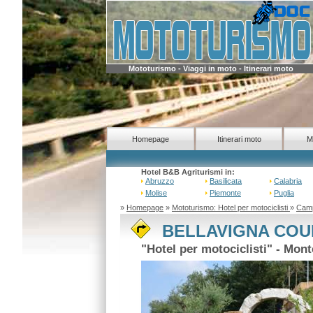
Mototurismo - Viaggi in moto - Itinerari moto
Homepage
Itinerari moto
M
Hotel B&B Agriturismi in:
Abruzzo
Basilicata
Calabria
Molise
Piemonte
Puglia
»
Homepage
»
Mototurismo: Hotel per motociclisti
»
Cam
BELLAVIGNA COU
"Hotel per motociclisti" - Mon