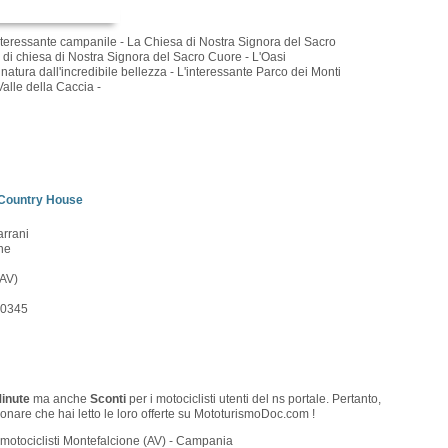
interessante campanile - La Chiesa di Nostra Signora del Sacro
e di chiesa di Nostra Signora del Sacro Cuore - L'Oasi
atura dall'incredibile bellezza - L'interessante Parco dei Monti
Valle della Caccia -
 Country House
rrani
ne
AV)
80345
Minute
ma anche
Sconti
per i motociclisti utenti del ns portale. Pertanto,
onare che hai letto le loro offerte su MototurismoDoc.com !
 motociclisti Montefalcione (AV) - Campania