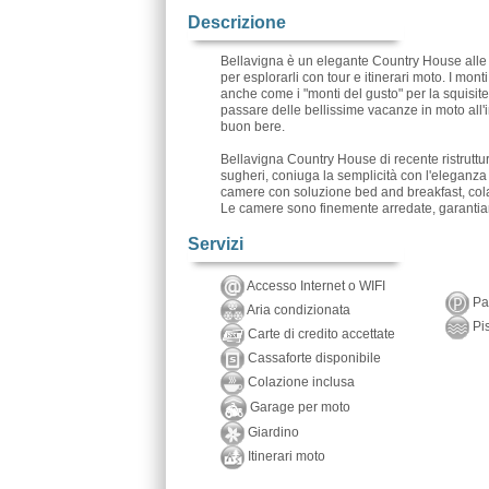
Descrizione
Bellavigna è un elegante Country House alle f
per esplorarli con tour e itinerari moto. I mo
anche come i "monti del gusto" per la squisite
passare delle bellissime vacanze in moto all'
buon bere.
Bellavigna Country House di recente ristruttu
sugheri, coniuga la semplicità con l'eleganza e
camere con soluzione bed and breakfast, colaz
Le camere sono finemente arredate, garantia
Servizi
Accesso Internet o WIFI
Par
Aria condizionata
Pis
Carte di credito accettate
Cassaforte disponibile
Colazione inclusa
Garage per moto
Giardino
Itinerari moto