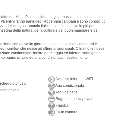
alde dei Monti Picentini ideale agli appassionati di mototurismo
nti Picentini fanno parte degli Appennini campani e sono conosciuti
zza dell'enogastronomia tipica locale, un motivo in più per
insegna della natura, della cultura e del buon mangiare e del
razione con un vasto giardino di piante secolari come ulivi e
d i comfort che riesce ad offrire ai suoi ospiti. Offriamo le nostre
ione continentale, inoltre parcheggio ed internet sono gratuiti.
mo bagno privato ed aria condizionata, riscaldamento.
Accesso Internet - WIFI
cheggio privato
Aria condizionata
cina privata
Asciuga capelli
Bagno o doccia privato
Frigobar
TV in camera