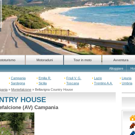
ototurismo
Motoraduni
Tour in moto
Avventura
Alloggiare
Ho
Campania
Emilia R.
Friuli V. G.
Lazio
Liguria
Sardegna
Sicilia
Toscana
Trentino A.A.
Umbria
pania
»
Montefalcione
» Bellavigna Country House
NTRY HOUSE
tefalcione (AV) Campania