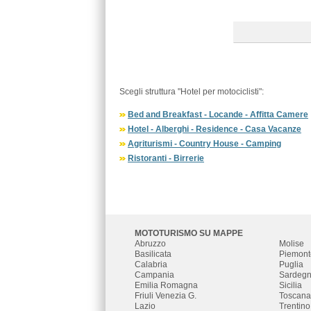
Scegli struttura "Hotel per motociclisti":
Bed and Breakfast - Locande - Affitta Camere
Hotel - Alberghi - Residence - Casa Vacanze
Agriturismi - Country House - Camping
Ristoranti - Birrerie
MOTOTURISMO SU MAPPE
Abruzzo
Molise
Basilicata
Piemont
Calabria
Puglia
Campania
Sardeg
Emilia Romagna
Sicilia
Friuli Venezia G.
Toscana
Lazio
Trentino