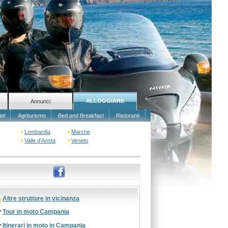
ALLOGGIARE
Annunci
tel
Agriturismo
Bed and Breakfast
Ristoranti
Lombardia
Marche
Valle d'Aosta
Veneto
Altre strutture in vicinanza
Tour in moto Campania
Itinerari in moto in Campania