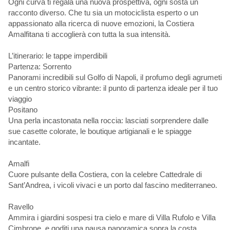
Ogni curva ti regala una nuova prospettiva, ogni sosta un
racconto diverso. Che tu sia un motociclista esperto o un
appassionato alla ricerca di nuove emozioni, la Costiera
Amalfitana ti accoglierà con tutta la sua intensità.
L’itinerario: le tappe imperdibili
Partenza: Sorrento
Panorami incredibili sul Golfo di Napoli, il profumo degli agrumeti
e un centro storico vibrante: il punto di partenza ideale per il tuo
viaggio
Positano
Una perla incastonata nella roccia: lasciati sorprendere dalle
sue casette colorate, le boutique artigianali e le spiagge
incantate.
Amalfi
Cuore pulsante della Costiera, con la celebre Cattedrale di
Sant’Andrea, i vicoli vivaci e un porto dal fascino mediterraneo.
Ravello
Ammira i giardini sospesi tra cielo e mare di Villa Rufolo e Villa
Cimbrone, e goditi una pausa panoramica sopra la costa.