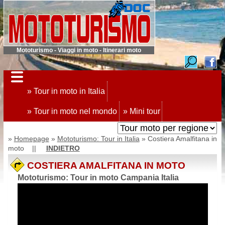
Mototurismo - Viaggi in moto - Itinerari moto
» Tour in moto in Italia
» Tour in moto nel mondo
» Mini tour
»
Homepage
»
Mototurismo: Tour in Italia
» Costiera Amalfitana in
moto ||
INDIETRO
COSTIERA AMALFITANA IN MOTO
Mototurismo: Tour in moto Campania Italia