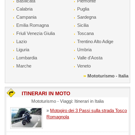
Basilicata
Piemonte
Calabria
Puglia
Campania
Sardegna
Emilia Romagna
Sicilia
Friuli Venezia Giulia
Toscana
Lazio
Trentino Alto Adige
Liguria
Umbria
Lombardia
Valle d'Aosta
Marche
Veneto
Mototurismo - Italia
ITINERARI IN MOTO
Mototurismo - Viaggi: Itinerari in Italia
»
Motogiro dei 3 Passi sulla strada Tosco
Romagnola