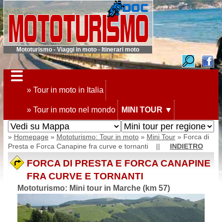
Mototurismo - Viaggi in moto - Itinerari moto
» Tour in moto in Italia
» Tour in moto nel mondo
MINI TOUR
▼
»
Homepage
»
Mototurismo: Tour in moto
»
Mini Tour
» Forca di
Presta e Forca Canapine fra curve e tornanti ||
INDIETRO
FORCA DI PRESTA E FORCA CANAPINE
FRA CURVE E TORNANTI
Mototurismo: Mini tour in Marche (km 57)