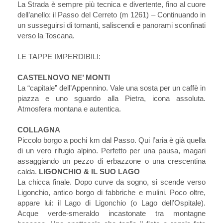
La Strada è sempre più tecnica e divertente, fino al cuore
dell’anello: il Passo del Cerreto (m 1261) – Continuando in
un susseguirsi di tornanti, saliscendi e panorami sconfinati
verso la Toscana.
LE TAPPE IMPERDIBILI:
CASTELNOVO NE’ MONTI
La “capitale” dell’Appennino. Vale una sosta per un caffè in
piazza e uno sguardo alla Pietra, icona assoluta.
Atmosfera montana e autentica.
COLLAGNA
Piccolo borgo a pochi km dal Passo. Qui l’aria è già quella
di un vero rifugio alpino. Perfetto per una pausa, magari
assaggiando un pezzo di erbazzone o una crescentina
calda.
LIGONCHIO & IL SUO LAGO
La chicca finale. Dopo curve da sogno, si scende verso
Ligonchio, antico borgo di fabbriche e mulini. Poco oltre,
appare lui: il Lago di Ligonchio (o Lago dell’Ospitale).
Acque verde-smeraldo incastonate tra montagne