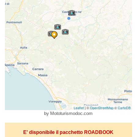
Leaflet
| ©
OpenStreetMap
©
CartoDB
by Mototurismodoc.com
E' disponibile il pacchetto ROADBOOK