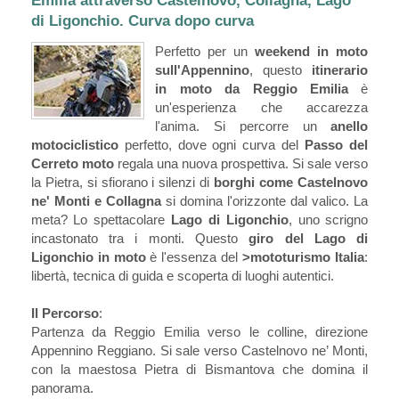
Emilia attraverso Castelnovo, Collagna, Lago
di Ligonchio. Curva dopo curva
Perfetto per un
weekend in moto
sull'Appennino
, questo
itinerario
in moto da Reggio Emilia
è
un'esperienza che accarezza
l'anima. Si percorre un
anello
motociclistico
perfetto, dove ogni curva del
Passo del
Cerreto moto
regala una nuova prospettiva. Si sale verso
la Pietra, si sfiorano i silenzi di
borghi come Castelnovo
ne' Monti e Collagna
si domina l'orizzonte dal valico. La
meta? Lo spettacolare
Lago di Ligonchio
, uno scrigno
incastonato tra i monti. Questo
giro del Lago di
Ligonchio in moto
è l'essenza del
>mototurismo Italia
:
libertà, tecnica di guida e scoperta di luoghi autentici.
Il Percorso
:
Partenza da Reggio Emilia verso le colline, direzione
Appennino Reggiano. Si sale verso Castelnovo ne’ Monti,
con la maestosa Pietra di Bismantova che domina il
panorama.