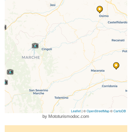
Leaflet
| ©
OpenStreetMap
©
CartoDB
by Mototurismodoc.com