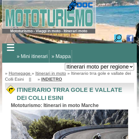
Mototurismo - Viaggi in moto - Itinerari moto
» Mini itinerari
» Mappa
»
Homepage
»
Itinerari in moto
» Itinerario trra gole e vallate dei
Colli Esini || »
INDIETRO
ITINERARIO TRRA GOLE E VALLATE
DEI COLLI ESINI
Mototurismo: Itinerari in moto Marche