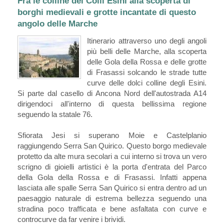
Fra le colline dei Colli Esini alla scoperta di
borghi medievali e grotte incantate di questo
angolo delle Marche
Itinerario attraverso uno degli angoli
più belli delle Marche, alla scoperta
delle Gola della Rossa e delle grotte
di Frasassi solcando le strade tutte
curve delle dolci colline degli Esini.
Si parte dal casello di Ancona Nord dell'autostrada A14
dirigendoci all'interno di questa bellissima regione
seguendo la statale 76.
Sfiorata Jesi si superano Moie e Castelplanio
raggiungendo Serra San Quirico. Questo borgo medievale
protetto da alte mura secolari a cui interno si trova un vero
scrigno di gioielli artistici è la porta d'entrata del Parco
della Gola della Rossa e di Frasassi. Infatti appena
lasciata alle spalle Serra San Quirico si entra dentro ad un
paesaggio naturale di estrema bellezza seguendo una
stradina poco trafficata e bene asfaltata con curve e
controcurve da far venire i brividi.