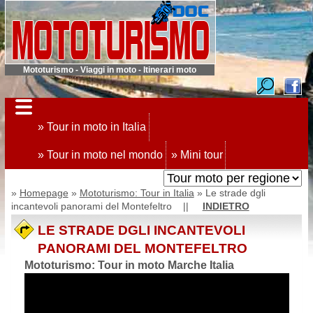
Mototurismo - Viaggi in moto - Itinerari moto
» Tour in moto in Italia
» Tour in moto nel mondo
» Mini tour
»
Homepage
»
Mototurismo: Tour in Italia
» Le strade dgli
incantevoli panorami del Montefeltro ||
INDIETRO
LE STRADE DGLI INCANTEVOLI
PANORAMI DEL MONTEFELTRO
Mototurismo: Tour in moto Marche Italia