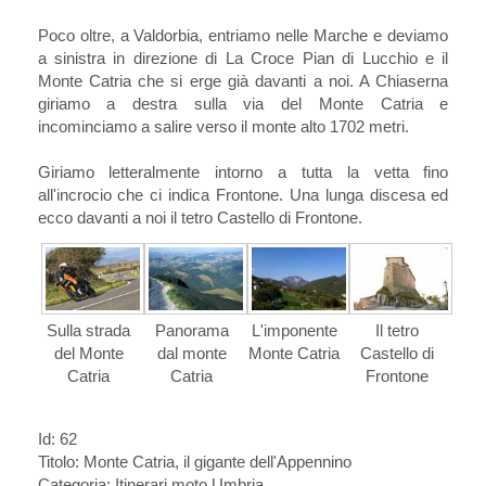
Poco oltre, a Valdorbia, entriamo nelle Marche e deviamo
a sinistra in direzione di La Croce Pian di Lucchio e il
Monte Catria che si erge già davanti a noi. A Chiaserna
giriamo a destra sulla via del Monte Catria e
incominciamo a salire verso il monte alto 1702 metri.
Giriamo letteralmente intorno a tutta la vetta fino
all'incrocio che ci indica Frontone. Una lunga discesa ed
ecco davanti a noi il tetro Castello di Frontone.
Sulla strada
Panorama
L'imponente
Il tetro
del Monte
dal monte
Monte Catria
Castello di
Catria
Catria
Frontone
Id: 62
Titolo:
Monte Catria, il gigante dell'Appennino
Categoria: Itinerari moto Umbria