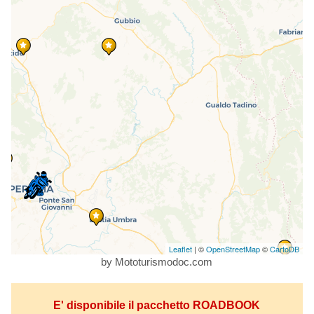
Leaflet
| ©
OpenStreetMap
©
CartoDB
by Mototurismodoc.com
E' disponibile il pacchetto ROADBOOK