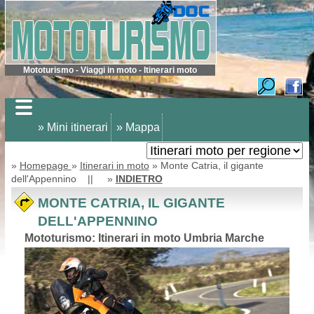
Mototurismo - Viaggi in moto - Itinerari moto
» Mini itinerari
» Mappa
»
Homepage
»
Itinerari in moto
» Monte Catria, il gigante
dell'Appennino || »
INDIETRO
MONTE CATRIA, IL GIGANTE
DELL'APPENNINO
Mototurismo: Itinerari in moto Umbria Marche