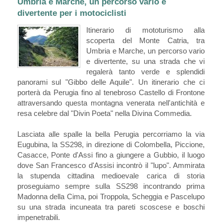
Umbria e Marche, un percorso vario e
divertente per i motociclisti
Itinerario di mototurismo alla
scoperta del Monte Catria, tra
Umbria e Marche, un percorso vario
e divertente, su una strada che vi
regalerà tanto verde e splendidi
panorami sul "Gibbo delle Aquile". Un itinerario che ci
porterà da Perugia fino al tenebroso Castello di Frontone
attraversando questa montagna venerata nell'antichità e
resa celebre dal "Divin Poeta" nella Divina Commedia.
Lasciata alle spalle la bella Perugia percorriamo la via
Eugubina, la SS298, in direzione di Colombella, Piccione,
Casacce, Ponte d'Assi fino a giungere a Gubbio, il luogo
dove San Francesco d'Assisi incontrò il "lupo". Ammirata
la stupenda cittadina medioevale carica di storia
proseguiamo sempre sulla SS298 incontrando prima
Madonna della Cima, poi Troppola, Scheggia e Pascelupo
su una strada incuneata tra pareti scoscese e boschi
impenetrabili.