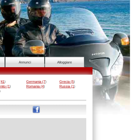
Annunci
Alloggiare
(41
)
Germania (7
)
Grecia (5
)
ito (1
)
Romania (4
)
Russia (1
)
)