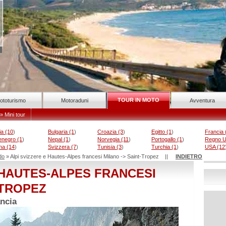
TOUR IN MOTO
ototurismo
Motoraduni
Avventura
» Mini tour
ia (10
)
Bulgaria (1
)
Croazia (3
)
Egitto (1
)
Francia 
enegro (1
)
Nepal (1
)
Norvegia (11
)
Portogallo (1
)
Regno Un
na (14
)
Svizzera (7
)
Tunisia (3
)
Turchia (1
)
USA (12
do
» Alpi svizzere e Hautes-Alpes francesi Milano -> Saint-Tropez ||
INDIETRO
 HAUTES-ALPES FRANCESI
-TROPEZ
ncia