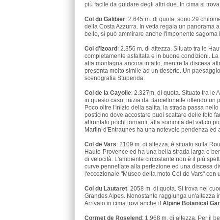
più facile da guidare degli altri due. In cima si tro
Col du Galibier
: 2.645 m. di quota, sono 29 chilomet
della Costa Azzurra. In vetta regala un panorama a 
bello, si può ammirare anche l'imponente sagoma
Col d'Izoard
: 2.356 m. di altezza. Situato tra le Ha
completamente asfaltata e in buone condizioni. La 
alta montagna ancora intatto, mentre la discesa att
presenta molto simile ad un deserto. Un paesaggio 
scenografia Stupenda.
Col de la Cayolle
: 2.327m. di quota. Situato tra le
in questo caso, inizia da Barcellonette offendo un
Poco oltre l'inizio della salita, la strada passa ne
posticino dove accostare puoi scattare delle foto fa
affrontato pochi tornanti, alla sommità del valico p
Martin-d'Entraunes ha una notevole pendenza ed al
Col de Vars
: 2109 m. di altezza, è situato sulla R
Haute-Provence ed ha una bella strada larga e ben asf
di velocità. L'ambiente circostante non è il più spe
curve pennellate alla perfezione ed una discesa diver
l'eccezionale "Museo della moto Col de Vars" con u
Col du Lautaret
: 2058 m. di quota. Si trova nel cu
Grandes Alpes. Nonostante raggiunga un'altezza infe
Arrivato in cima trovi anche il
Alpine Botanical Ga
Cormet de Roselend
: 1.968 m. di altezza. Per il 