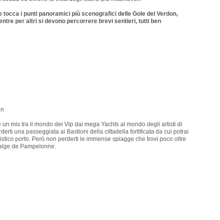
 tocca i punti panoramici più scenografici delle Gole del Verdon,
ntre per altri si devono percorrere brevi sentieri, tutti ben
on
 un mix tra il mondo dei Vip dai mega Yachts al mondo degli artisti di
rti una passeggiata ai Bastioni della cittadella fortificata da cui potrai
ristico porto. Però non perderti le immense spiagge che trovi poco oltre
 Palge de Pampelonne.