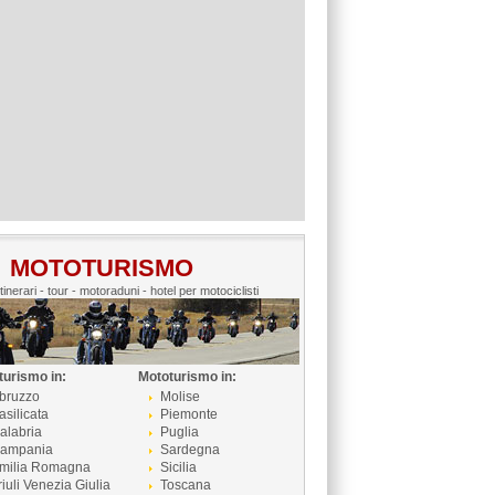
MOTOTURISMO
itinerari - tour - motoraduni - hotel per motociclisti
turismo in:
Mototurismo in:
bruzzo
Molise
asilicata
Piemonte
alabria
Puglia
ampania
Sardegna
milia Romagna
Sicilia
riuli Venezia Giulia
Toscana