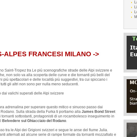
L
L
L
M
S-ALPES FRANCESI MILANO ->
no Saint-Tropez tra Le più scenografiche strade delle Alpi svizzere e
e, non solo va alla scoperta delle curve e die tornanti più belli del
più spettacolari e delle località più suggestivi, tra cui spiccano i
tti gli altri non sono per nulla meno seducenti.
 dai valichi superati delle Alpi svizzere
pura adrenalina per superare questo mitico e sinuoso passo dai
l Rodano. Sulla strada della Furka ti portiamo alla
James Bond Street
i tornanti sottostanti, protagonisti di un rocambolesco inseguimento in
al
Belvedere sul Ghiacciaio del Rodano
.
so tra le Alpi dei Grigioni svizzeri e segue le anse del fiume Julia.
ianti alternati ad alcune serie di rampe formate da tornanti mozzafiato e