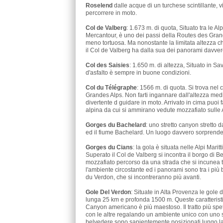
Roselend
dalle acque di un turchese scintillante, 
percorrere in moto.
Col de Valberg
: 1.673 m. di quota, Situato tra le 
Mercantour, è uno dei passi della Routes des Grand
meno tortuosa. Ma nonostante la limitata altezza c
il Col de Valberg ha dalla sua dei panorami davver
Col des Saisies
: 1.650 m. di altezza, Situato in S
d'asfalto è sempre in buone condizioni.
Col du Télégraphe
: 1566 m. di quota. Si trova nel
Grandes Alps. Non farti ingannare dall'altezza med
divertente d guidare in moto. Arrivato in cima puoi 
alpina da cui si ammirano vedute mozzafiato sulle A
Gorges du Bachelard
: uno stretto canyon stretto 
ed il fiume Bachelard. Un luogo davvero sorprendent
Gorges du Cians
: la gola è situata nelle Alpi Mar
Superato il Col de Valberg si incontra il borgo di B
mozzafiato percorso da una strada che si incunea t
l'ambiente circostante ed i panorami sono tra i più 
du Verdon, che si incontreranno più avanti.
Gole Del Verdon
: Situate in Alta Provenza le gol
lunga 25 km e profonda 1500 m. Queste caratterist
Canyon americano è più maestoso. Il tratto più spe
con le altre regalando un ambiente unico con uno s
belvedere sono sapientemente posizionati lungo la s