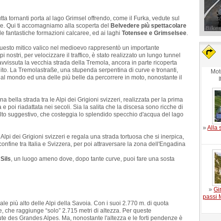
tutta tornanti porta al lago Grimsel offrendo, come il Furka, vedute sul
e. Qui ti accomagniamo alla scoperta del
Belvedere più spettacolare
le fantastiche formazioni calcaree, ed ai laghi
Totensee e Grimselsee
.
uesto mitico valico nel medioevo rappresentò un importante
 nostri, per velocizzare il traffico, è stato realizzato un lungo tunnel
ravvissuta la vecchia strada della Tremola, ancora in parte ricoperta
anito. La Tremolastraße, una stupenda serpentina di curve e tronanti,
Mot
 al mondo ed una delle più belle da percorrere in moto, nonostante il
I
na bella strada tra le Alpi dei Grigioni svizzeri, realizzata per la prima
poi riadattata nei secoli. Sia la salita che la discesa sono ricche di
molto suggestivo, che costeggia lo splendido specchio d'acqua del lago
»
Alla 
e Alpi dei Grigioni svizzeri e regala una strada tortuosa che si inerpica,
confine tra Italia e Svizzera, per poi attraversare la zona dell'Engadina
 Sils
, un luogo ameno dove, dopo tante curve, puoi fare una sosta
»
Gi
passi 
adale più alto delle Alpi della Savoia. Con i suoi 2.770 m. di quota
te, che raggiunge “solo” 2.715 metri di altezza. Per queste
oute des Grandes Alpes. Ma, nonostante l'altezza e le forti pendenze è