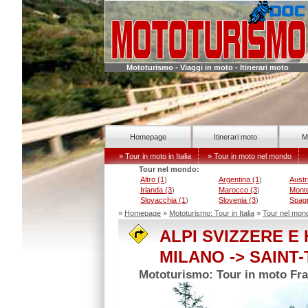
Mototurismo - Viaggi in moto - Itinerari moto
Homepage
Itinerari moto
M
» Tour in moto in Italia
» Tour in moto nel mondo
Tour nel mondo:
Altro (1
)
Argentina (1
)
Austr
Irlanda (3
)
Marocco (3
)
Mont
Slovacchia (1
)
Slovenia (3
)
Spag
»
Homepage
»
Mototurismo: Tour in Italia
»
Tour nel mon
ALPI SVIZZERE E
MILANO -> SAINT
Mototurismo: Tour in moto Fra