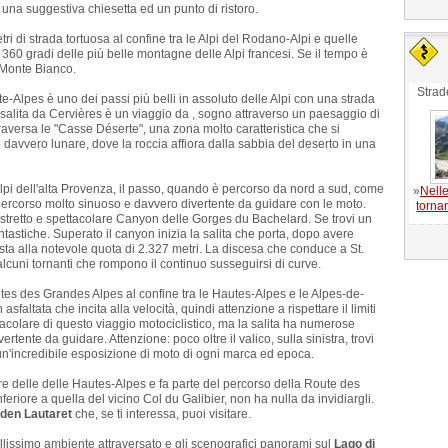
va una suggestiva chiesetta ed un punto di ristoro.
ri di strada tortuosa al confine tra le Alpi del Rodano-Alpi e quelle
360 gradi delle più belle montagne delle Alpi francesi. Se il tempo è
 Monte Bianco.
Strad
ute-Alpes è uno dei passi più belli in assoluto delle Alpi con una strada
salita da Cervières è un viaggio da , sogno attraverso un paesaggio di
raversa le "Casse Déserte", una zona molto caratteristica che si
davvero lunare, dove la roccia affiora dalla sabbia del deserto in una
 Alpi dell'alta Provenza, il passo, quando è percorso da nord a sud, come
»
Nelle
 percorso molto sinuoso e davvero divertente da guidare con le moto.
torna
llo stretto e spettacolare Canyon delle Gorges du Bachelard. Se trovi un
ntastiche. Superato il canyon inizia la salita che porta, dopo avere
osta alla notevole quota di 2.327 metri. La discesa che conduce a St.
cuni tornanti che rompono il continuo susseguirsi di curve.
outes des Grandes Alpes al confine tra le Hautes-Alpes e le Alpes-de-
altata che incita alla velocità, quindi attenzione a rispettare il limiti
ttacolare di questo viaggio motociclistico, ma la salita ha numerose
tente da guidare. Attenzione: poco oltre il valico, sulla sinistra, trovi
n'incredibile esposizione di moto di ogni marca ed epoca.
ore delle delle Hautes-Alpes e fa parte del percorso della Route des
riore a quella del vicino Col du Galibier, non ha nulla da invidiargli.
rden Lautaret
che, se ti interessa, puoi visitare.
bellissimo ambiente attraversato e gli scenografici panorami sul
Lago di