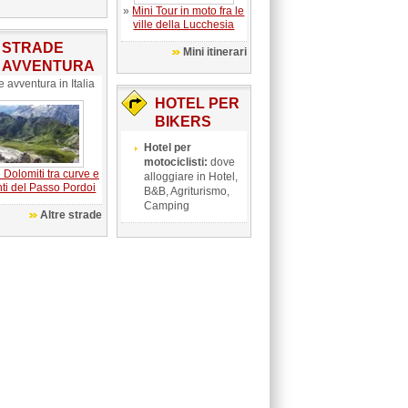
»
Mini Tour in moto fra le
ville della Lucchesia
STRADE
Mini itinerari
AVVENTURA
e avventura in Italia
HOTEL PER
BIKERS
Hotel per
motociclisti:
dove
 Dolomiti tra curve e
alloggiare in Hotel,
nti del Passo Pordoi
B&B, Agriturismo,
Camping
Altre strade