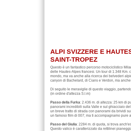
ALPI SVIZZERE E HAUTE
SAINT-TROPEZ
Questo è un fantastico percorso motociclistico Mila
delle Hautes-Alpes francesi. Un tour di 1.348 Km. ch
mondo, ma va anche alla ricerca dei belvederi alpini 
canyon di Bachelard, di Cians e Verdon, ma anche tu
Di seguito le meraviglie di questo viaggio, partendo
(in ordine d'altezza S.l.m)
Passo della Furka
: 2.436 m. di altezza: 25 km di 
panorami incredibili sulla Valle e sul ghiacciaio de
un breve tratto di strada con panorami da brividi su
un famoso film di 007; ma ti accompagnamo pure 
Passo del Giulia
: 2284 m. di quota, si trova anch'es
Questo valico è caratterizzato da rettilinei pianegg