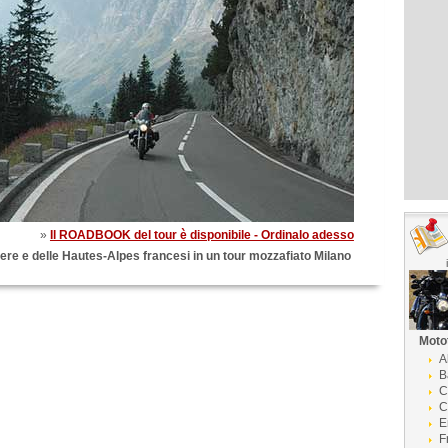
»
Il ROADBOOK del tour è disponibile - Ordinalo adesso
zere e delle Hautes-Alpes francesi in un tour mozzafiato Milano
Moto
A
B
C
C
E
F