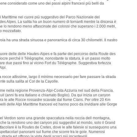
viene considerato come uno dei passi alpini francesi più belli da
Alpi Marittime nel cuore più suggestivo del Parco Nazionale del
es Alpes. La salita ha un buon numero di tornanti mentre la discesa è
he lo rendono meno affascinate dei colossi che superano i 2.000 metri,
o mozzafiato.
avoia ha una strada sinuosa e panoramica di circa 30 chilometri. Il nastro
 cuore delle delle Hautes-Alpes e fa partw del percorso della Route des
iocre perché il Télégraphe, nonostante la statura, è un passo molto
fare due passi fino al vicino Fort du Télégraphe. Suggestiva fortezza
lpi.
da rocce altissime, largo il minimo necessario per fare passare la strada
e sulla salita al Col de la Cayolle.
ittime nella regione Provenza-Alpi-Costa Azzurra nel sud della Francia.
euil (anni fa era italiano e chiamato Boglio). Da qui inizia un canyon
ra le alte Rocce rossastre scavate dal fiume Cians. Per oltre 20 Km
belli delle Alpi Marittime francesi ed hanno poco da invidiare alle Gorge
e del Verdon sono una grande spaccatura nella roccia dell montagna,
iche la rendono uno dei canyon più suggestivi al mondo, solo il Grand
ttacolare è la Routes de Cretes, dove le alte falesie si susseguono una
pettacolari panorami sul fiume che scorre tra le gole. Numerosi
trada ed offrono la vista degli scorci più incantevoli.