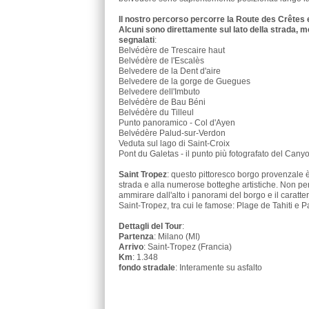
Il nostro percorso percorre la Route des Crêtes e
Alcuni sono direttamente sul lato della strada, me
segnalati
:
Belvédère de Trescaire haut
Belvédère de l'Escalès
Belvedere de la Dent d'aire
Belvedere de la gorge de Guegues
Belvedere dell'Imbuto
Belvédère de Bau Béni
Belvédère du Tilleul
Punto panoramico - Col d'Ayen
Belvédère Palud-sur-Verdon
Veduta sul lago di Saint-Croix
Pont du Galetas - il punto più fotografato del Cany
Saint Tropez
: questo pittoresco borgo provenzale è
strada e alla numerose botteghe artistiche. Non perde
ammirare dall'alto i panorami del borgo e il caratte
Saint-Tropez, tra cui le famose: Plage de Tahiti e
Dettagli del Tour
:
Partenza
: Milano (MI)
Arrivo
: Saint-Tropez (Francia)
Km
: 1.348
fondo stradale
: Interamente su asfalto