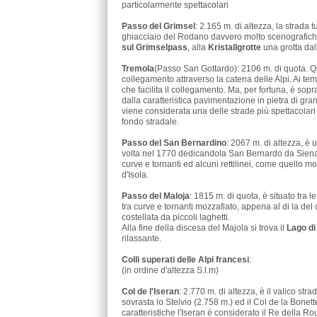
particolarmente spettacolari
Passo del Grimsel
: 2.165 m. di altezza, la strada 
ghiacciaio del Rodano davvero molto scenografich
sul Grimselpass
, alla
Kristallgrotte
una grotta dal
Tremola
(Passo San Gottardo): 2106 m. di quota. Q
collegamento attraverso la catena delle Alpi. Ai tempi
che facilita il collegamento. Ma, per fortuna, è sop
dalla caratteristica pavimentazione in pietra di gr
viene considerata una delle strade più spettacolari
fondo stradale.
Passo del San Bernardino
: 2067 m. di altezza, è u
volta nel 1770 dedicandola San Bernardo da Siena e 
curve e tornanti ed alcuni rettilinei, come quello 
d'Isola.
Passo del Maloja
: 1815 m. di quota, è situato tra l
tra curve e tornanti mozzafiato, appena al di la del 
costellata da piccoli laghetti.
Alla fine della discesa del Majola si trova il
Lago di
rilassante.
Colli superati delle Alpi francesi
:
(in ordine d'altezza S.l.m)
Col de l'Iseran
: 2.770 m. di altezza, è il valico str
sovrasta lo Stelvio (2.758 m.) ed il Col de la Bonet
caratteristiche l'Iseran è considerato il Re della R