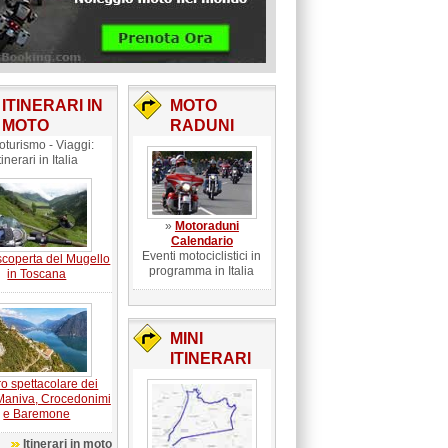
ITINERARI IN
MOTO
MOTO
RADUNI
oturismo - Viaggi:
tinerari in Italia
»
Motoraduni
Calendario
Eventi motociclistici in
scoperta del Mugello
programma in Italia
in Toscana
MINI
ITINERARI
ro spettacolare dei
Maniva, Crocedonimi
e Baremone
Itinerari in moto