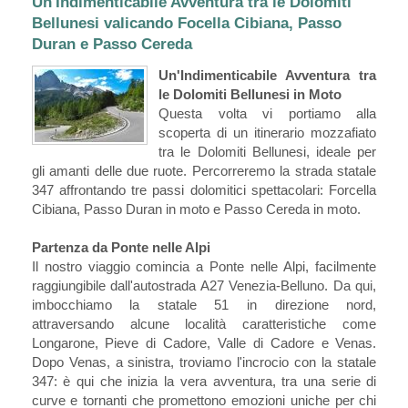
Un'Indimenticabile Avventura tra le Dolomiti
Bellunesi valicando Focella Cibiana, Passo
Duran e Passo Cereda
Un'Indimenticabile Avventura tra
le Dolomiti Bellunesi in Moto
Questa volta vi portiamo alla
scoperta di un itinerario mozzafiato
tra le Dolomiti Bellunesi, ideale per
gli amanti delle due ruote. Percorreremo la strada statale
347 affrontando tre passi dolomitici spettacolari: Forcella
Cibiana, Passo Duran in moto e Passo Cereda in moto.
Partenza da Ponte nelle Alpi
Il nostro viaggio comincia a Ponte nelle Alpi, facilmente
raggiungibile dall'autostrada A27 Venezia-Belluno. Da qui,
imbocchiamo la statale 51 in direzione nord,
attraversando alcune località caratteristiche come
Longarone, Pieve di Cadore, Valle di Cadore e Venas.
Dopo Venas, a sinistra, troviamo l'incrocio con la statale
347: è qui che inizia la vera avventura, tra una serie di
curve e tornanti che promettono emozioni uniche per chi