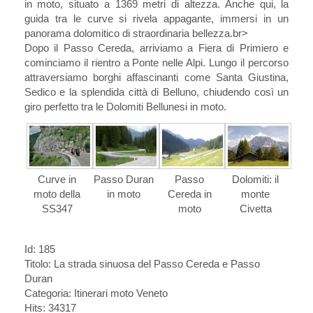
in moto, situato a 1369 metri di altezza. Anche qui, la
guida tra le curve si rivela appagante, immersi in un
panorama dolomitico di straordinaria bellezza.br>
Dopo il Passo Cereda, arriviamo a Fiera di Primiero e
cominciamo il rientro a Ponte nelle Alpi. Lungo il percorso
attraversiamo borghi affascinanti come Santa Giustina,
Sedico e la splendida città di Belluno, chiudendo così un
giro perfetto tra le Dolomiti Bellunesi in moto.
Curve in
Passo Duran
Passo
Dolomiti: il
moto della
in moto
Cereda in
monte
SS347
moto
Civetta
Id: 185
Titolo:
La strada sinuosa del Passo Cereda e Passo
Duran
Categoria: Itinerari moto Veneto
Hits: 34317