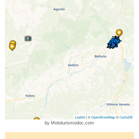
Leaflet
| ©
OpenStreetMap
©
CartoDB
by Mototurismodoc.com