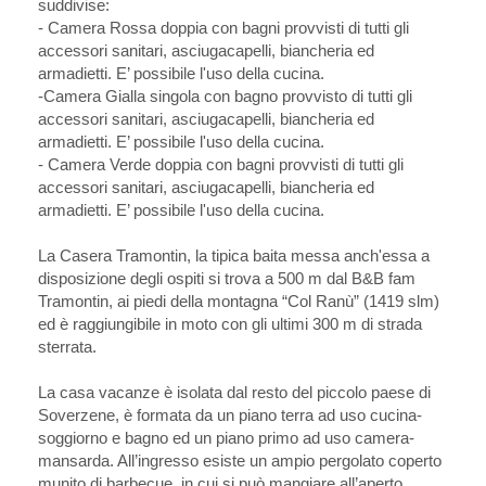
suddivise:
- Camera Rossa doppia con bagni provvisti di tutti gli
accessori sanitari, asciugacapelli, biancheria ed
armadietti. E’ possibile l'uso della cucina.
-Camera Gialla singola con bagno provvisto di tutti gli
accessori sanitari, asciugacapelli, biancheria ed
armadietti. E’ possibile l'uso della cucina.
- Camera Verde doppia con bagni provvisti di tutti gli
accessori sanitari, asciugacapelli, biancheria ed
armadietti. E’ possibile l'uso della cucina.
La Casera Tramontin, la tipica baita messa anch'essa a
disposizione degli ospiti si trova a 500 m dal B&B fam
Tramontin, ai piedi della montagna “Col Ranù” (1419 slm)
ed è raggiungibile in moto con gli ultimi 300 m di strada
sterrata.
La casa vacanze è isolata dal resto del piccolo paese di
Soverzene, è formata da un piano terra ad uso cucina-
soggiorno e bagno ed un piano primo ad uso camera-
mansarda. All’ingresso esiste un ampio pergolato coperto
munito di barbecue, in cui si può mangiare all’aperto.