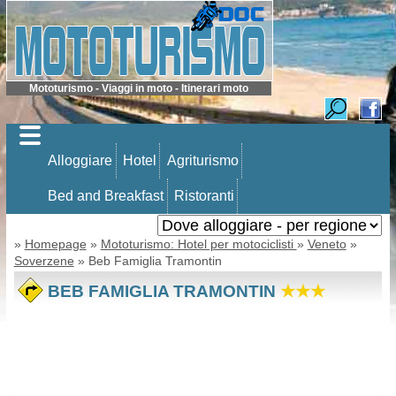
Mototurismo - Viaggi in moto - Itinerari moto
Alloggiare
Hotel
Agriturismo
Bed and Breakfast
Ristoranti
»
Homepage
»
Mototurismo: Hotel per motociclisti
»
Veneto
»
Soverzene
» Beb Famiglia Tramontin
BEB FAMIGLIA TRAMONTIN
★★★