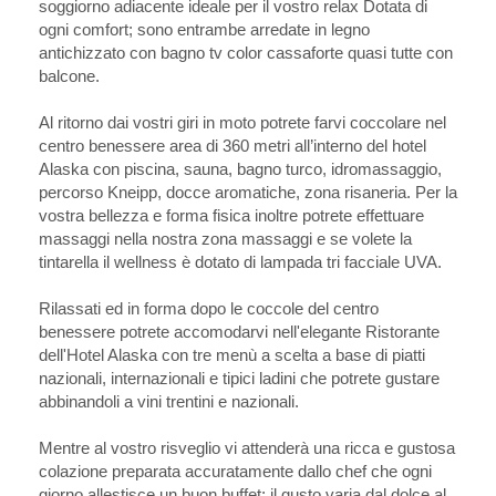
soggiorno adiacente ideale per il vostro relax Dotata di
ogni comfort; sono entrambe arredate in legno
antichizzato con bagno tv color cassaforte quasi tutte con
balcone.
Al ritorno dai vostri giri in moto potrete farvi coccolare nel
centro benessere area di 360 metri all’interno del hotel
Alaska con piscina, sauna, bagno turco, idromassaggio,
percorso Kneipp, docce aromatiche, zona risaneria. Per la
vostra bellezza e forma fisica inoltre potrete effettuare
massaggi nella nostra zona massaggi e se volete la
tintarella il wellness è dotato di lampada tri facciale UVA.
Rilassati ed in forma dopo le coccole del centro
benessere potrete accomodarvi nell'elegante Ristorante
dell'Hotel Alaska con tre menù a scelta a base di piatti
nazionali, internazionali e tipici ladini che potrete gustare
abbinandoli a vini trentini e nazionali.
Mentre al vostro risveglio vi attenderà una ricca e gustosa
colazione preparata accuratamente dallo chef che ogni
giorno allestisce un buon buffet; il gusto varia dal dolce al