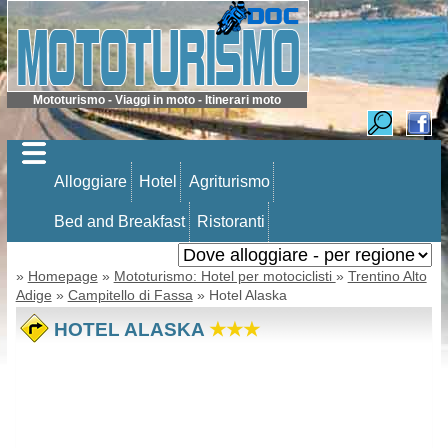
Mototurismo - Viaggi in moto - Itinerari moto
Alloggiare
Hotel
Agriturismo
Bed and Breakfast
Ristoranti
»
Homepage
»
Mototurismo: Hotel per motociclisti
»
Trentino Alto
Adige
»
Campitello di Fassa
» Hotel Alaska
HOTEL ALASKA
★★★