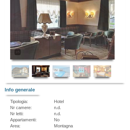
2/5
Info generale
Tipologia:
Hotel
Nr camere:
n.d.
Nr letti:
n.d.
Appartamenti:
No
Area:
Montagna