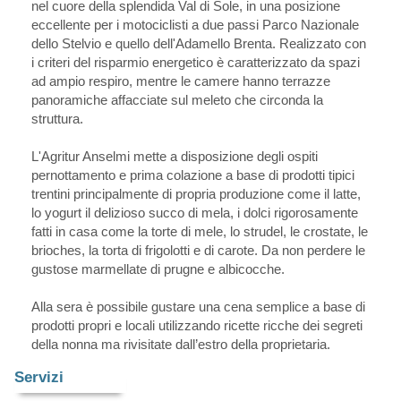
nel cuore della splendida Val di Sole, in una posizione
eccellente per i motociclisti a due passi Parco Nazionale
dello Stelvio e quello dell'Adamello Brenta. Realizzato con
i criteri del risparmio energetico è caratterizzato da spazi
ad ampio respiro, mentre le camere hanno terrazze
panoramiche affacciate sul meleto che circonda la
struttura.
L'Agritur Anselmi mette a disposizione degli ospiti
pernottamento e prima colazione a base di prodotti tipici
trentini principalmente di propria produzione come il latte,
lo yogurt il delizioso succo di mela, i dolci rigorosamente
fatti in casa come la torte di mele, lo strudel, le crostate, le
brioches, la torta di frigolotti e di carote. Da non perdere le
gustose marmellate di prugne e albicocche.
Alla sera è possibile gustare una cena semplice a base di
prodotti propri e locali utilizzando ricette ricche dei segreti
della nonna ma rivisitate dall’estro della proprietaria.
Servizi