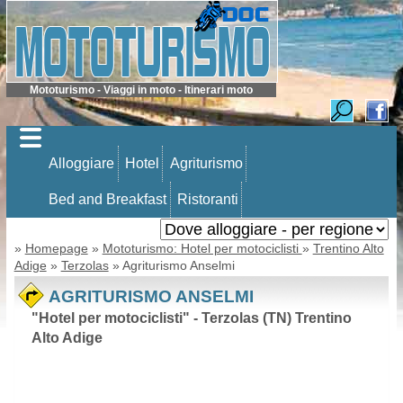
Mototurismo - Viaggi in moto - Itinerari moto
Alloggiare
Hotel
Agriturismo
Bed and Breakfast
Ristoranti
»
Homepage
»
Mototurismo: Hotel per motociclisti
»
Trentino Alto
Adige
»
Terzolas
» Agriturismo Anselmi
AGRITURISMO ANSELMI
"Hotel per motociclisti" - Terzolas (TN) Trentino
Alto Adige