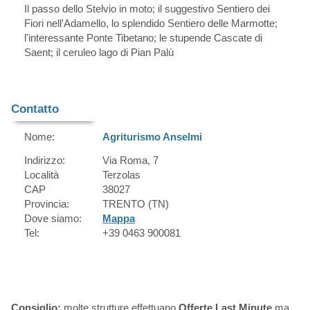
Il passo dello Stelvio in moto; il suggestivo Sentiero dei
Fiori nell'Adamello, lo splendido Sentiero delle Marmotte;
l'interessante Ponte Tibetano; le stupende Cascate di
Saent; il ceruleo lago di Pian Palù
Contatto
Nome:
Agriturismo Anselmi
Indirizzo:
Via Roma, 7
Località
Terzolas
CAP
38027
Provincia:
TRENTO (TN)
Dove siamo:
Mappa
Tel:
+39 0463 900081
Consiglio:
molte strutture effettuano
Offerte Last Minute
ma