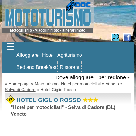
Mototurismo - Viaggi in moto - Itinerari moto
Alloggiare
Hotel
Agriturismo
Bed and Breakfast
Ristoranti
»
Homepage
»
Mototurismo: Hotel per motociclisti
»
Veneto
»
Selva di Cadore
» Hotel Giglio Rosso
HOTEL GIGLIO ROSSO
★★★
"Hotel per motociclisti" - Selva di Cadore (BL)
Veneto