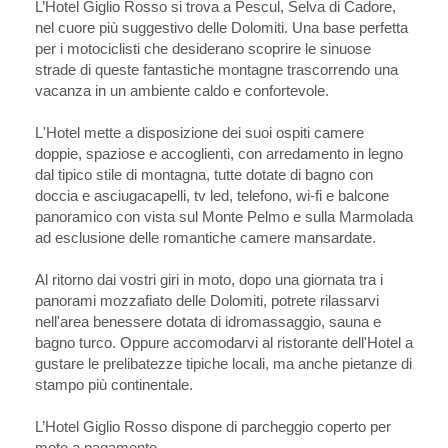
L’Hotel Giglio Rosso si trova a Pescul, Selva di Cadore,
nel cuore più suggestivo delle Dolomiti. Una base perfetta
per i motociclisti che desiderano scoprire le sinuose
strade di queste fantastiche montagne trascorrendo una
vacanza in un ambiente caldo e confortevole.
L'Hotel mette a disposizione dei suoi ospiti camere
doppie, spaziose e accoglienti, con arredamento in legno
dal tipico stile di montagna, tutte dotate di bagno con
doccia e asciugacapelli, tv led, telefono, wi-fi e balcone
panoramico con vista sul Monte Pelmo e sulla Marmolada
ad esclusione delle romantiche camere mansardate.
Al ritorno dai vostri giri in moto, dopo una giornata tra i
panorami mozzafiato delle Dolomiti, potrete rilassarvi
nell'area benessere dotata di idromassaggio, sauna e
bagno turco. Oppure accomodarvi al ristorante dell'Hotel a
gustare le prelibatezze tipiche locali, ma anche pietanze di
stampo più continentale.
L’Hotel Giglio Rosso dispone di parcheggio coperto per
moto a pagamento.