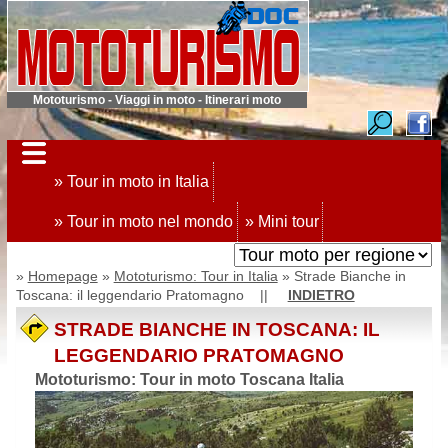
Mototurismo - Viaggi in moto - Itinerari moto
» Tour in moto in Italia
» Tour in moto nel mondo
» Mini tour
»
Homepage
»
Mototurismo: Tour in Italia
» Strade Bianche in
Toscana: il leggendario Pratomagno ||
INDIETRO
STRADE BIANCHE IN TOSCANA: IL
LEGGENDARIO PRATOMAGNO
Mototurismo: Tour in moto Toscana Italia