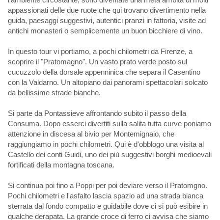
appassionati delle due ruote che qui trovano divertimento nella
guida, paesaggi suggestivi, autentici pranzi in fattoria, visite ad
antichi monasteri o semplicemente un buon bicchiere di vino.
In questo tour vi portiamo, a pochi chilometri da Firenze, a
scoprire il "Pratomagno". Un vasto prato verde posto sul
cucuzzolo della dorsale appenninica che separa il Casentino
con la Valdarno. Un altopiano dai panorami spettacolari solcato
da bellissime strade bianche.
Si parte da Pontassieve affrontando subito il passo della
Consuma. Dopo esserci divertiti sulla salita tutta curve poniamo
attenzione in discesa al bivio per Montemignaio, che
raggiungiamo in pochi chilometri. Qui è d'obblogo una visita al
Castello dei conti Guidi, uno dei più suggestivi borghi medioevali
fortificati della montagna toscana.
Si continua poi fino a Poppi per poi deviare verso il Pratomgno.
Pochi chilometri e l'asfalto lascia spazio ad una strada bianca
sterrata dal fondo compatto e guidabile dove ci si può esibire in
qualche derapata. La grande croce di ferro ci avvisa che siamo