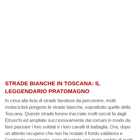
STRADE BIANCHE IN TOSCANA: IL
LEGGENDARIO PRATOMAGNO
In cima alla lista di strade favolose da percorrere, molti
motociclisti pongono le strade bianche, soprattutto quelle della
Toscana. Queste strade furono tracciate molti secoli fa dagli
Etruschi ed ampliate successivamente dai romani in modo da
fare passare i loro soldati e i loro cavalli di battaglia. Ora, dopo
un attento recupero che non ha mutato il fondo sabbioso e
l'ambiente circostante, sono diventate una meta ambita di molti