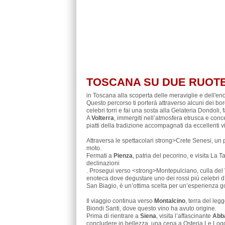
TOSCANA SU DUE RUOTE:
in Toscana alla scoperta delle meraviglie e dell'e
Questo percorso ti porterà attraverso alcuni dei b
celebri torri e fai una sosta alla Gelateria Dondoli, 
A
Volterra
, immergiti nell’atmosfera etrusca e conc
piatti della tradizione accompagnati da eccellenti vi
Attraversa le spettacolari strong>Crete Senesi, un 
moto.
Fermati a
Pienza
, patria del pecorino, e visita La
declinazioni
. Prosegui verso <strong>Montepulciano, culla del
enoteca dove degustare uno dei rossi più celebri d’It
San Biagio, è un’ottima scelta per un’esperienza g
Il viaggio continua verso
Montalcino
, terra del le
Biondi Santi, dove questo vino ha avuto origine.
Prima di rientrare a
Siena
, visita l’affascinante
Abba
concludere in bellezza, una cena a Osteria Le Log