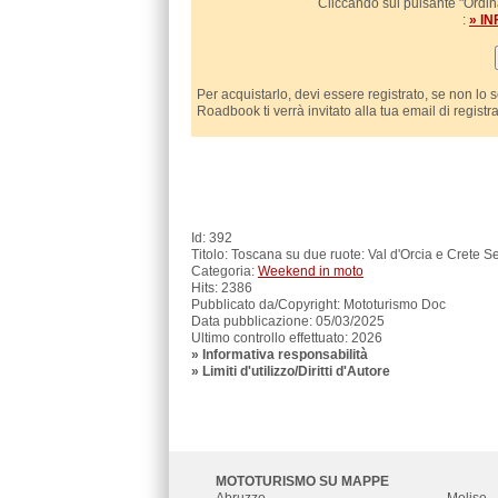
Cliccando sul pulsante "Ordina
:
» I
Per acquistarlo, devi essere registrato, se non lo 
Roadbook ti verrà invitato alla tua email di registr
Id: 392
Titolo: Toscana su due ruote: Val d'Orcia e Crete S
Categoria:
Weekend in moto
Hits: 2386
Pubblicato da/Copyright: Mototurismo Doc
Data pubblicazione: 05/03/2025
Ultimo controllo effettuato: 2026
»
Informativa responsabilità
» Limiti d'utilizzo/Diritti d'Autore
MOTOTURISMO SU MAPPE