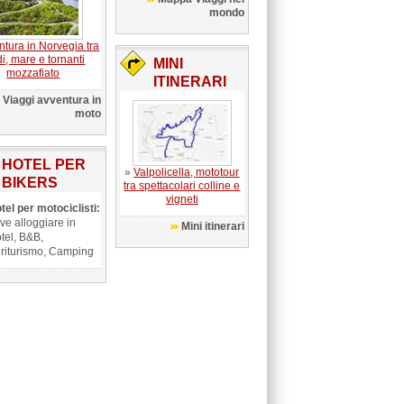
mondo
tura in Norvegia tra
di, mare e tornanti
MINI
mozzafiato
ITINERARI
Viaggi avventura in
moto
HOTEL PER
»
Valpolicella, mototour
BIKERS
tra spettacolari colline e
vigneti
tel per motociclisti:
ve alloggiare in
Mini itinerari
tel, B&B,
riturismo, Camping