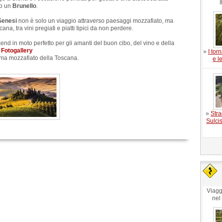
I
o un
Brunello
.
Senesi
non è solo un viaggio attraverso paesaggi mozzafiato, ma
a, tra vini pregiati e piatti tipici da non perdere.
nd in moto perfetto per gli amanti del buon cibo, del vino e della
Fotogallery
»
I tor
ama mozzafiato della Toscana.
e l
»
Stra
Sulcis
Viagg
nel