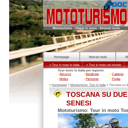
Mototurismo - Viaggi in moto - Itinerari moto
Homepage
Itinerari moto
M
» Tour in moto in Italia
» Tour in moto nel mondo
Tour moto in Italia per regione:
Abruzzo
Basilicata
Calabria
Molise
Piemonte
Puglia
»
Homepage
»
Mototurismo: Tour in Italia
» Toscana su d
TOSCANA SU DUE 
SENESI
Mototurismo: Tour in moto Tos