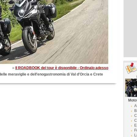
»
Il ROADBOOK del tour è disponibile - Ordinalo adesso
lle meraviglie e dell'enogastronomia di Val d'Orcia e Crete
Moto
A
B
C
C
E
F
L