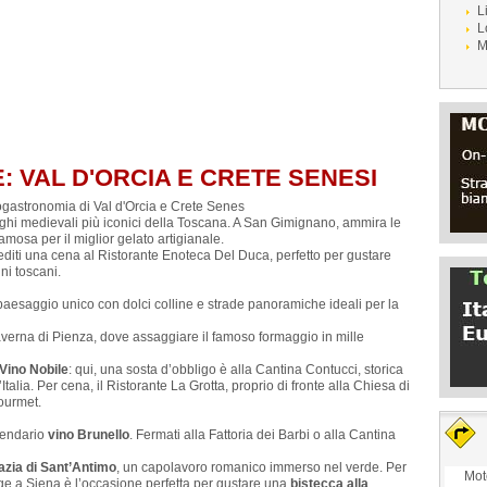
L
L
M
 VAL D'ORCIA E CRETE SENESI
nogastronomia di Val d'Orcia e Crete Senes
orghi medievali più iconici della Toscana. A San Gimignano, ammira le
famosa per il miglior gelato artigianale.
editi una cena al Ristorante Enoteca Del Duca, perfetto per gustare
ni toscani.
paesaggio unico con dolci colline e strade panoramiche ideali per la
 Taverna di Pienza, dove assaggiare il famoso formaggio in mille
Vino Nobile
: qui, una sosta d’obbligo è alla Cantina Contucci, storica
alia. Per cena, il Ristorante La Grotta, proprio di fronte alla Chiesa di
ourmet.
ggendario
vino Brunello
. Fermati alla Fattoria dei Barbi o alla Cantina
zia di Sant’Antimo
, un capolavoro romanico immerso nel verde. Per
Mot
ge a Siena è l’occasione perfetta per gustare una
bistecca alla