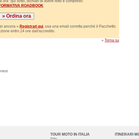
 ora" qui sotto, dichiari di avere letto e compreso:
NFORMATIVA ROADBOOK
sei ancora »
Registrati qui
, usa una email corretta perchè il Pacchetto
azione entro 24 ore dall'accredito.
»
Torna su
enesi
TOUR MOTO IN ITALIA
ITINERARI M