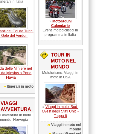
tinerari in Italia
»
Motoraduni
Calendario
Eventi motociclistici in
nanti del Col de Turini
programma in Italia
e Gole del Verdon
TOUR IN
MOTO NEL
MONDO
da delle Miniere nel
Mototurismo: Viaggi in
 da Iglesias a Porto
moto in USA
Flavia
Itinerari in moto
VIAGGI
»
Viaggi in moto: Sud-
AVVENTURA
Ovest degli Stati Uniti -
i avventura in moto
Tappa 6
 mondo: Norvegia
Viaggi in moto nel
mondo
Mappa Viaggi nel