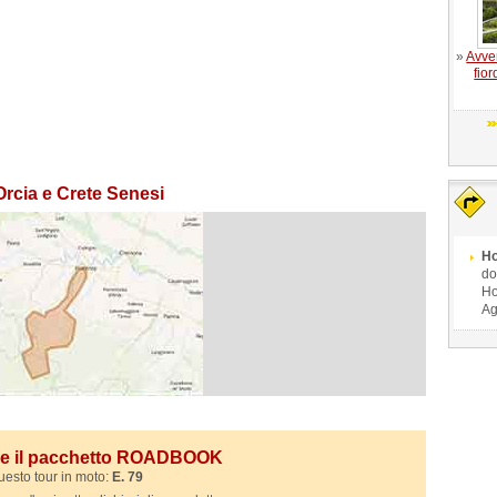
»
Avven
fior
rcia e Crete Senesi
Ho
do
Ho
Ag
ile il pacchetto ROADBOOK
uesto tour in moto:
E. 79