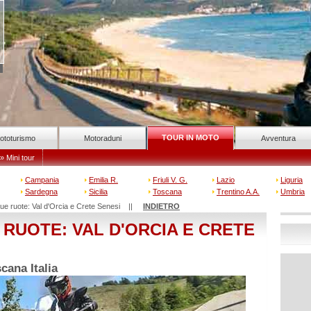
TOUR IN MOTO
ototurismo
Motoraduni
Avventura
» Mini tour
Campania
Emilia R.
Friuli V. G.
Lazio
Liguria
Sardegna
Sicilia
Toscana
Trentino A.A.
Umbria
ue ruote: Val d'Orcia e Crete Senesi ||
INDIETRO
RUOTE: VAL D'ORCIA E CRETE
cana Italia