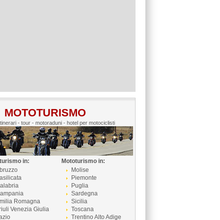
MOTOTURISMO
itinerari - tour - motoraduni - hotel per motociclisti
turismo in:
Mototurismo in:
bruzzo
Molise
asilicata
Piemonte
alabria
Puglia
ampania
Sardegna
milia Romagna
Sicilia
riuli Venezia Giulia
Toscana
azio
Trentino Alto Adige