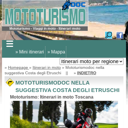
Mototurismo - Viaggi in moto - Itinerari moto
» Mini itinerari
» Mappa
»
Homepage
»
Itinerari in moto
» Mototurismodoc nella
suggestiva Costa degli Etruschi || »
INDIETRO
MOTOTURISMODOC NELLA
SUGGESTIVA COSTA DEGLI ETRUSCHI
Mototurismo: Itinerari in moto Toscana