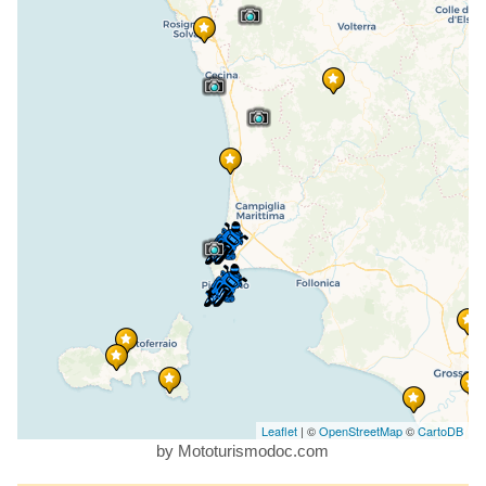
Leaflet
| ©
OpenStreetMap
©
CartoDB
by Mototurismodoc.com