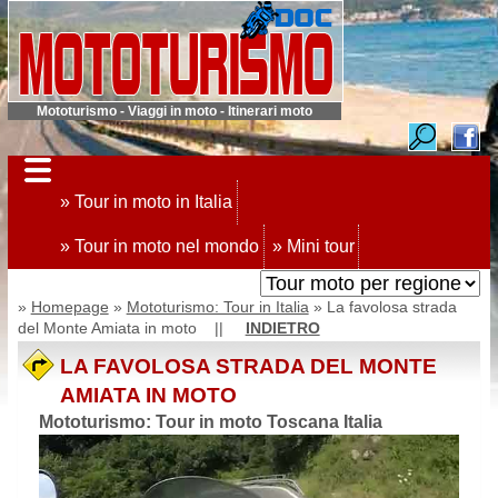
Mototurismo - Viaggi in moto - Itinerari moto
» Tour in moto in Italia
» Tour in moto nel mondo
» Mini tour
»
Homepage
»
Mototurismo: Tour in Italia
» La favolosa strada
del Monte Amiata in moto ||
INDIETRO
LA FAVOLOSA STRADA DEL MONTE
AMIATA IN MOTO
Mototurismo: Tour in moto Toscana Italia